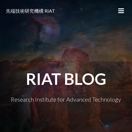
コ
ン
先端技術研究機構 RIAT
テ
ン
ツ
へ
ス
キ
ッ
プ
RIAT BLOG
Research Institute for Advanced Technology