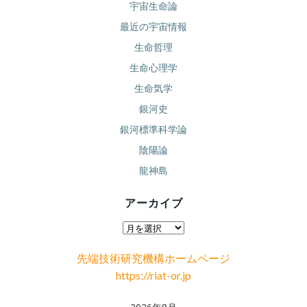
宇宙生命論
最近の宇宙情報
生命哲理
生命心理学
生命気学
銀河史
銀河標準科学論
陰陽論
龍神島
アーカイブ
ア
ー
先端技術研究機構ホームページ
カ
https://riat-or.jp
イ
ブ