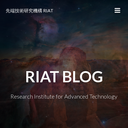
コ
ン
先端技術研究機構 RIAT
テ
ン
ツ
へ
ス
キ
ッ
プ
RIAT BLOG
Research Institute for Advanced Technology