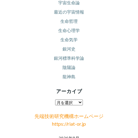
宇宙生命論
最近の宇宙情報
生命哲理
生命心理学
生命気学
銀河史
銀河標準科学論
陰陽論
龍神島
アーカイブ
ア
ー
先端技術研究機構ホームページ
カ
https://riat-or.jp
イ
ブ