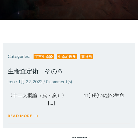
Categories:
宇宙生命論
生命心理学
龍神島
生命査定術 その６
ken
/
1月 22, 2022
/
0
comment(s)
〈十二支概論（戌・亥）〉 11) 戌(いぬ)の生命
[…]
READ MORE