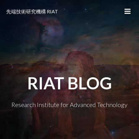
コ
ン
先端技術研究機構 RIAT
テ
ン
ツ
へ
ス
キ
ッ
プ
RIAT BLOG
Research Institute for Advanced Technology