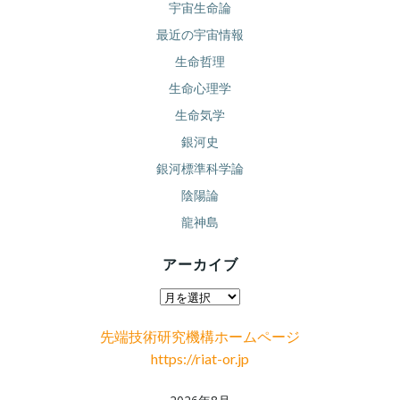
宇宙生命論
最近の宇宙情報
生命哲理
生命心理学
生命気学
銀河史
銀河標準科学論
陰陽論
龍神島
アーカイブ
ア
ー
先端技術研究機構ホームページ
カ
https://riat-or.jp
イ
ブ