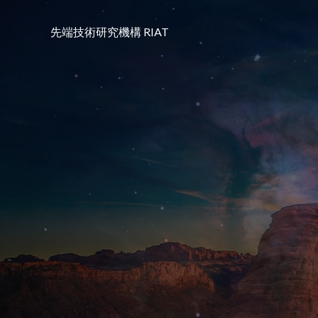
コ
ン
先端技術研究機構 RIAT
テ
ン
ツ
へ
ス
キ
ッ
プ