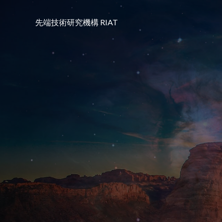
コ
ン
先端技術研究機構 RIAT
テ
ン
ツ
へ
ス
キ
ッ
プ