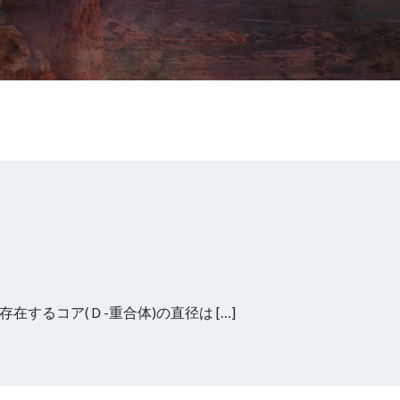
るコア(Ｄ-重合体)の直径は […]