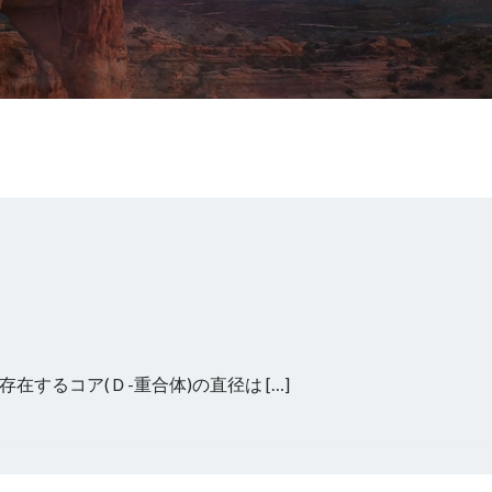
るコア(Ｄ-重合体)の直径は […]