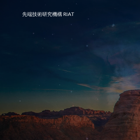
コ
ン
先端技術研究機構 RIAT
テ
ン
ツ
へ
ス
キ
ッ
プ