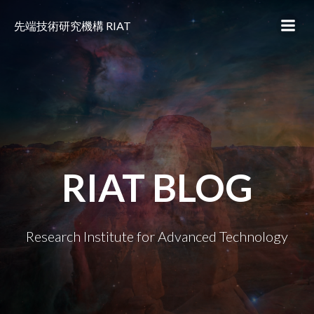
コ
ン
先端技術研究機構 RIAT
テ
ン
ツ
へ
ス
キ
ッ
プ
RIAT BLOG
Research Institute for Advanced Technology