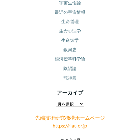
宇宙生命論
最近の宇宙情報
生命哲理
生命心理学
生命気学
銀河史
銀河標準科学論
陰陽論
龍神島
アーカイブ
ア
ー
先端技術研究機構ホームページ
カ
https://riat-or.jp
イ
ブ