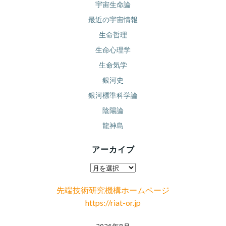
宇宙生命論
最近の宇宙情報
生命哲理
生命心理学
生命気学
銀河史
銀河標準科学論
陰陽論
龍神島
アーカイブ
ア
ー
先端技術研究機構ホームページ
カ
https://riat-or.jp
イ
ブ