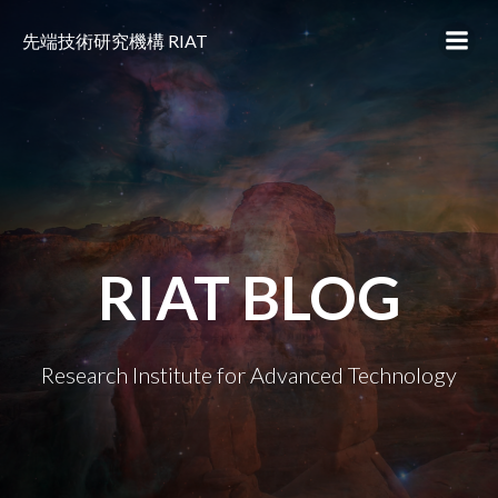
コ
ン
先端技術研究機構 RIAT
テ
ン
ツ
へ
ス
キ
ッ
プ
RIAT BLOG
Research Institute for Advanced Technology