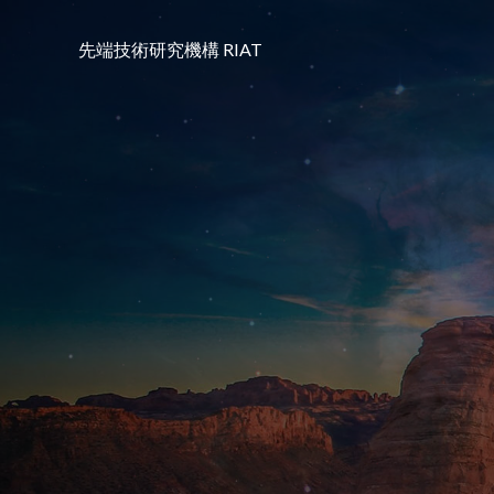
コ
ン
先端技術研究機構 RIAT
テ
ン
ツ
へ
ス
キ
ッ
プ