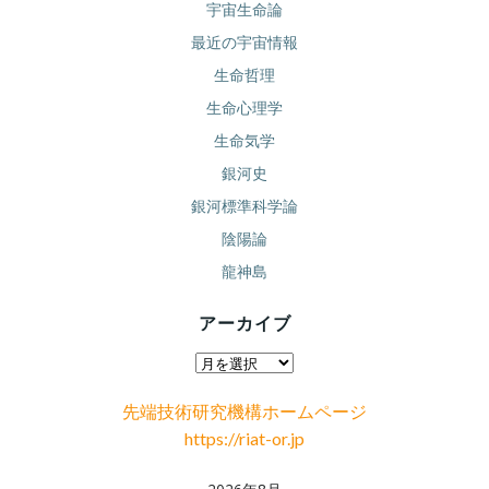
宇宙生命論
最近の宇宙情報
生命哲理
生命心理学
生命気学
銀河史
銀河標準科学論
陰陽論
龍神島
アーカイブ
ア
ー
先端技術研究機構ホームページ
カ
https://riat-or.jp
イ
ブ