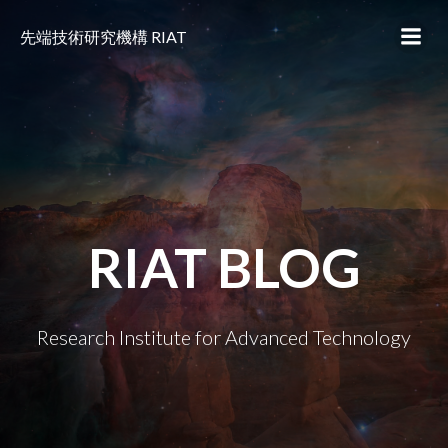
コ
ン
先端技術研究機構 RIAT
テ
ン
ツ
へ
ス
キ
ッ
プ
RIAT BLOG
Research Institute for Advanced Technology