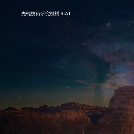
コ
ン
先端技術研究機構 RIAT
テ
ン
ツ
へ
ス
キ
ッ
プ