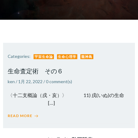
Categories:
宇宙生命論
生命心理学
龍神島
生命査定術 その６
ken
/
1月 22, 2022
/
0
comment(s)
〈十二支概論（戌・亥）〉 11) 戌(いぬ)の生命
[…]
READ MORE