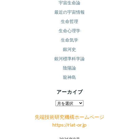
宇宙生命論
最近の宇宙情報
生命哲理
生命心理学
生命気学
銀河史
銀河標準科学論
陰陽論
龍神島
アーカイブ
ア
ー
先端技術研究機構ホームページ
カ
https://riat-or.jp
イ
ブ