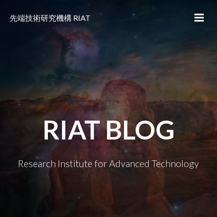
コ
ン
先端技術研究機構 RIAT
テ
ン
ツ
へ
ス
キ
ッ
プ
RIAT BLOG
Research Institute for Advanced Technology