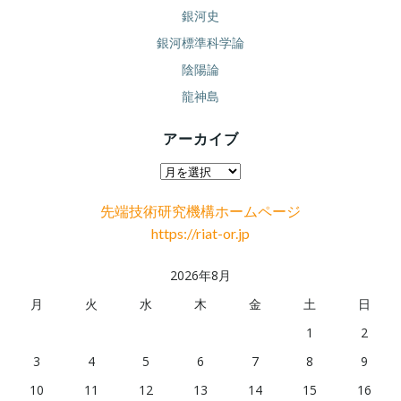
銀河史
銀河標準科学論
陰陽論
龍神島
アーカイブ
ア
ー
先端技術研究機構ホームページ
カ
https://riat-or.jp
イ
ブ
2026年8月
月
火
水
木
金
土
日
1
2
3
4
5
6
7
8
9
10
11
12
13
14
15
16