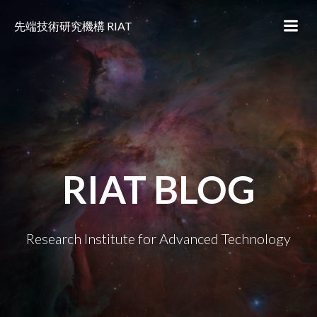
コ
ン
先端技術研究機構 RIAT
テ
ン
ツ
へ
ス
キ
ッ
プ
RIAT BLOG
Research Institute for Advanced Technology