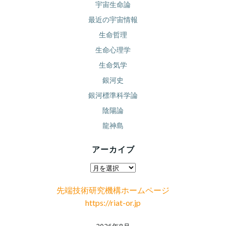
宇宙生命論
最近の宇宙情報
生命哲理
生命心理学
生命気学
銀河史
銀河標準科学論
陰陽論
龍神島
アーカイブ
ア
ー
先端技術研究機構ホームページ
カ
https://riat-or.jp
イ
ブ