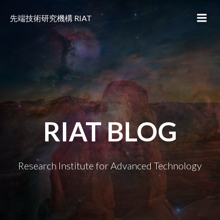
コ
ン
先端技術研究機構 RIAT
テ
ン
ツ
へ
ス
キ
ッ
プ
RIAT BLOG
Research Institute for Advanced Technology