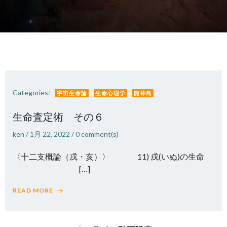
Categories:
宇宙生命論
生命心理学
龍神島
生命査定術 その６
ken
/
1月 22, 2022
/
0
comment(s)
〈十二支概論（戌・亥）〉 11) 戌(いぬ)の生命
[…]
READ MORE