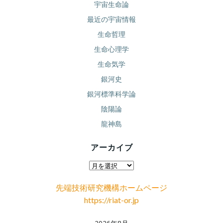
宇宙生命論
最近の宇宙情報
生命哲理
生命心理学
生命気学
銀河史
銀河標準科学論
陰陽論
龍神島
アーカイブ
ア
ー
先端技術研究機構ホームページ
カ
https://riat-or.jp
イ
ブ