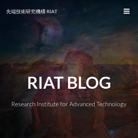
コ
ン
先端技術研究機構 RIAT
テ
ン
ツ
へ
ス
キ
ッ
プ
RIAT BLOG
Research Institute for Advanced Technology