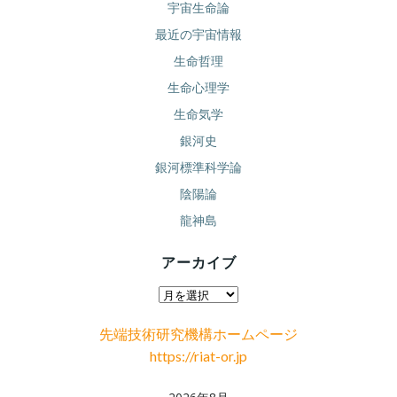
宇宙生命論
最近の宇宙情報
生命哲理
生命心理学
生命気学
銀河史
銀河標準科学論
陰陽論
龍神島
アーカイブ
ア
ー
先端技術研究機構ホームページ
カ
https://riat-or.jp
イ
ブ