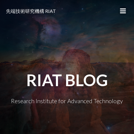
コ
ン
先端技術研究機構 RIAT
テ
ン
ツ
へ
ス
キ
ッ
プ
RIAT BLOG
Research Institute for Advanced Technology