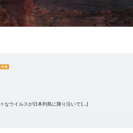
龍神島
なウイルスが日本列島に降り注いで […]