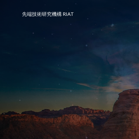
コ
ン
先端技術研究機構 RIAT
テ
ン
ツ
へ
ス
キ
ッ
プ