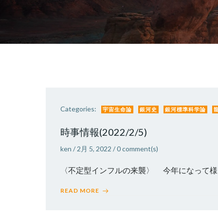
Categories:
宇宙生命論
銀河史
銀河標準科学論
時事情報(2022/2/5)
ken
/
2月 5, 2022
/
0
comment(s)
〈不定型インフルの来襲〉 今年になって様々
READ MORE