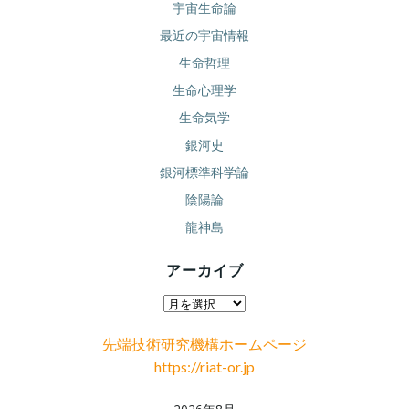
宇宙生命論
最近の宇宙情報
生命哲理
生命心理学
生命気学
銀河史
銀河標準科学論
陰陽論
龍神島
アーカイブ
ア
ー
先端技術研究機構ホームページ
カ
https://riat-or.jp
イ
ブ