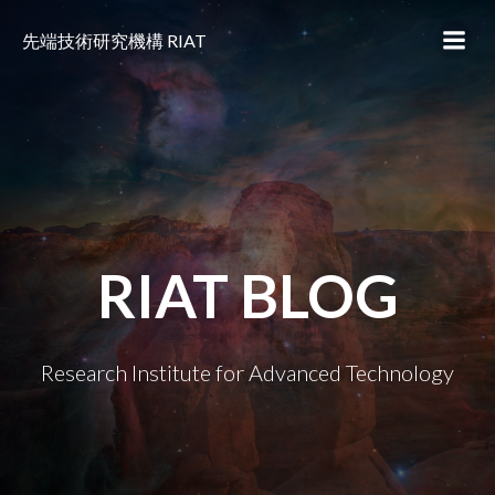
コ
ン
先端技術研究機構 RIAT
テ
ン
ツ
へ
ス
キ
ッ
プ
RIAT BLOG
Research Institute for Advanced Technology