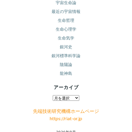
宇宙生命論
最近の宇宙情報
生命哲理
生命心理学
生命気学
銀河史
銀河標準科学論
陰陽論
龍神島
アーカイブ
ア
ー
先端技術研究機構ホームページ
カ
https://riat-or.jp
イ
ブ