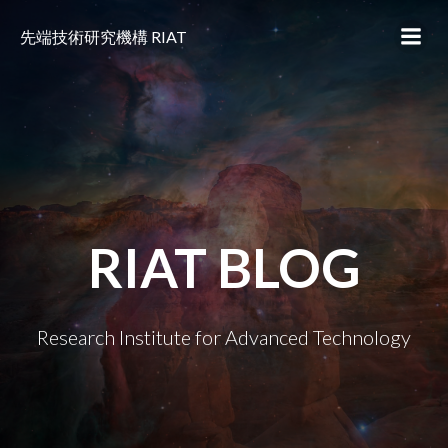
コ
ン
先端技術研究機構 RIAT
テ
ン
ツ
へ
ス
キ
ッ
プ
RIAT BLOG
Research Institute for Advanced Technology