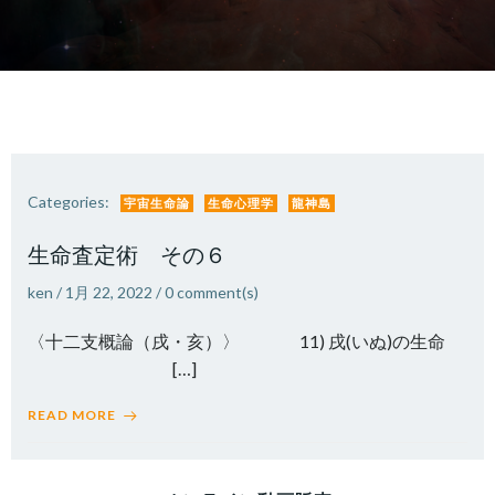
Categories:
宇宙生命論
生命心理学
龍神島
生命査定術 その６
ken
/
1月 22, 2022
/
0
comment(s)
〈十二支概論（戌・亥）〉 11) 戌(いぬ)の生命
[…]
READ MORE