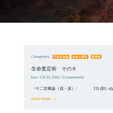
Categories:
宇宙生命論
生命心理学
龍神島
生命査定術 その６
ken
/
1月 22, 2022
/
0
comment(s)
〈十二支概論（戌・亥）〉 11) 
READ MORE