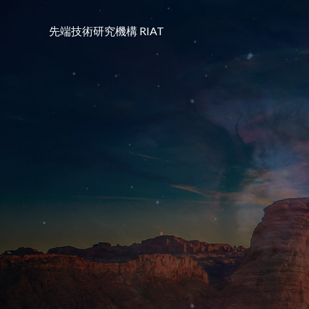
コ
ン
先端技術研究機構 RIAT
テ
ン
ツ
へ
ス
キ
ッ
プ