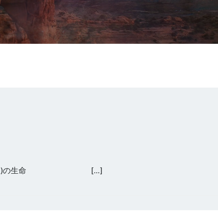
戌(いぬ)の生命 […]