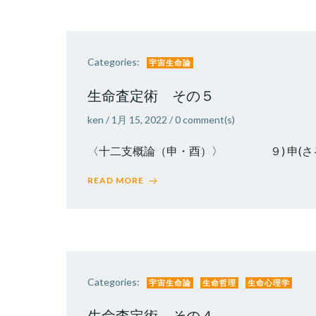
Categories:
宇宙生命論
生命査定術 その５
ken
/
1月 15, 2022
/
0
comment(s)
〈十二支概論（申・酉）〉 ９) 
READ MORE
Categories:
宇宙生命論
生命哲理
生命心理学
生命査定術 その４