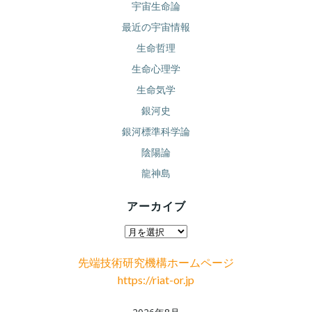
宇宙生命論
最近の宇宙情報
生命哲理
生命心理学
生命気学
銀河史
銀河標準科学論
陰陽論
龍神島
アーカイブ
ア
ー
先端技術研究機構ホームページ
カ
https://riat-or.jp
イ
ブ