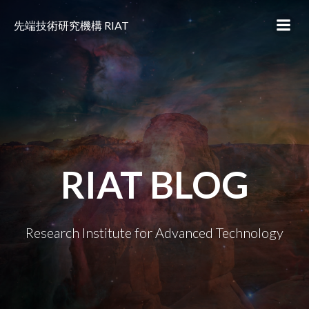
コ
ン
先端技術研究機構 RIAT
テ
ン
ツ
へ
ス
キ
ッ
プ
RIAT BLOG
Research Institute for Advanced Technology