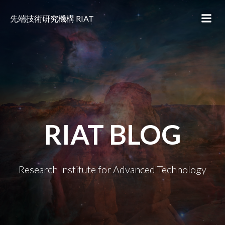
コ
ン
先端技術研究機構 RIAT
テ
ン
ツ
へ
ス
キ
ッ
プ
RIAT BLOG
Research Institute for Advanced Technology