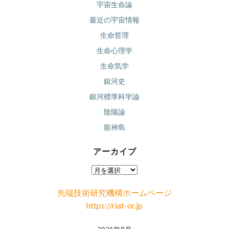
宇宙生命論
最近の宇宙情報
生命哲理
生命心理学
生命気学
銀河史
銀河標準科学論
陰陽論
龍神島
アーカイブ
ア
ー
先端技術研究機構ホームページ
カ
https://riat-or.jp
イ
ブ