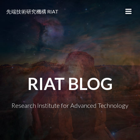
コ
ン
先端技術研究機構 RIAT
テ
ン
ツ
へ
ス
キ
ッ
プ
RIAT BLOG
Research Institute for Advanced Technology