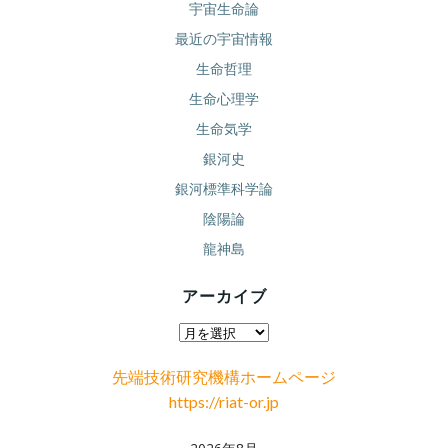
宇宙生命論
最近の宇宙情報
生命哲理
生命心理学
生命気学
銀河史
銀河標準科学論
陰陽論
龍神島
アーカイブ
ア
ー
先端技術研究機構ホームページ
カ
https://riat-or.jp
イ
ブ