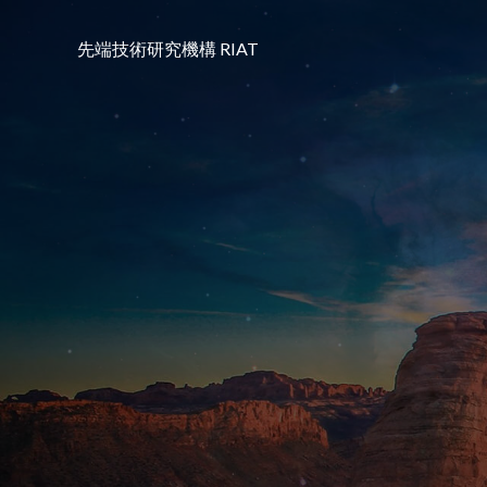
コ
ン
先端技術研究機構 RIAT
テ
ン
ツ
へ
ス
キ
ッ
プ