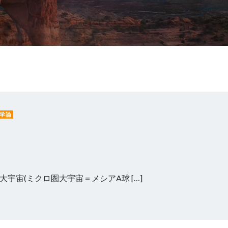
学論
宇宙(ミクロ圏大宇宙＝メシアA球 […]