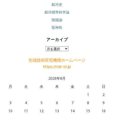
銀河史
銀河標準科学論
陰陽論
龍神島
アーカイブ
ア
ー
先端技術研究機構ホームページ
カ
https://riat-or.jp
イ
ブ
2026年8月
月
火
水
木
金
土
日
1
2
3
4
5
6
7
8
9
10
11
12
13
14
15
16