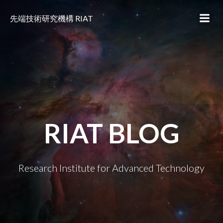
コ
ン
先端技術研究機構 RIAT
テ
ン
ツ
へ
ス
キ
ッ
プ
RIAT BLOG
Research Institute for Advanced Technology