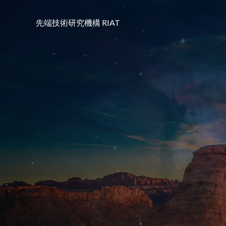
コ
ン
先端技術研究機構 RIAT
テ
ン
ツ
へ
ス
キ
ッ
プ