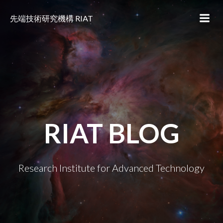
コ
ン
先端技術研究機構 RIAT
テ
ン
ツ
へ
ス
キ
ッ
プ
RIAT BLOG
Research Institute for Advanced Technology