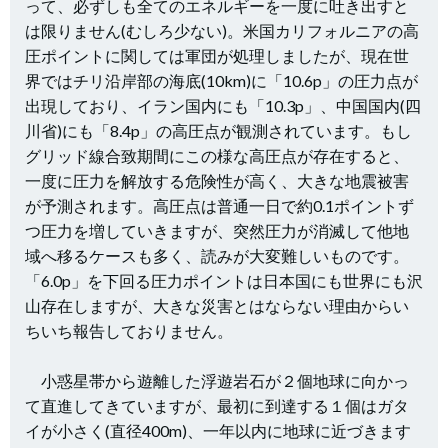
って、必ずしも全てのエネルギーを一度に吐き出すと
は限りません(むしろ少ない)。米国カリフォルニアの高
圧ポイントに関しては軍団が処理しましたが、現在世
界ではチリ沿岸部の海底(10km)に「10.6p」の圧力点が
出現しており、イラン国内にも「10.3p」、中国国内(四
川省)にも「8.4p」の高圧点が観測されています。もし
グリッド線合致期間にこの様な高圧点が存在すると、
一度に圧力を解放する危険性が高く、大きな地震被害
が予測されます。高圧点は普通一日で約0.1ポイントず
つ圧力を増していきますが、突然圧力が消滅して他地
域へ移るケースも多く、読みが大変難しいものです。
「6.0p」を下回る圧力ポイントは日本国にも世界にも沢
山存在しますが、大きな災害とはならない理由からい
ちいち報告しておりません。
小惑星帯から遊離した浮遊岩石が２個地球に向かっ
て直進してきていますが、最初に到達する１個はガタ
イが小さく(直径400m)、一年以内に地球に近づきます