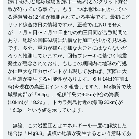
(第十磁界)と地球磁場圏(第十二磁界)とのグリッド線合
致が迫っている事です。もう一つは地球に向かってい
る浮遊岩石(２個)が観測されている事実です。最初にグ
リッド線合致日の情報ですが、正確ではありません
が、７月９日〜７月11日までの約三日間が合致期間で
あり、地球の回転磁場に結構な付加圧が掛かる見込み
です。多分、重力が揺らぐ様な大ごとにはならないだ
ろうと推測していますが、回転ブレーキに基づく地震
発生が懸念されており、もしこの期間内に地球の何処
かに巨大な圧力ポイントが出現しておれば、実際に大
型地震が発生する可能性があります。６月14日(午前１
時)今現在の高圧ポイントを報告しますと、Mg換算で茨
城県南部が「8.3p」、紀伊半島の40km沖合の海底
(10km)が「8.2p」、トカラ列島付近の海底(30km)が
「6.3p」という値を示しています。
無論、この岩盤圧とはエネルギーを一度に解放した
場合は「Mg8.3」規模の地震が発生するという意味であ