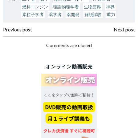
燃料エンジン
理論物理学者
生物霊界
神界
素粒子学者
薬学者
薬開発
解脱試験
重力
投
投
Previous post
Next post
稿
稿
Comments are closed
ナ
ナ
オンライン動画販売
ビ
ビ
ゲ
ゲ
ー
ー
シ
シ
ョ
ョ