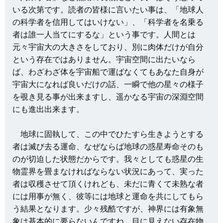
いる次第です。読者の皆様に言いたい事は、「地球人
の科学者を信用してはいけない」、「科学者を名乗る
者は誰一人当てにするな」という事です。人間とは
元々
宇宙大の大きさをしており、別に肉体だけが自分
という存在ではありません。宇宙空間に出たいなら
ば、わざわざ体を宇宙船で運ばなくてもあなた自身が
宇宙大になれば良いだけの話、一瞬で他の星々の様子
を覗き見る事が出来ますし、遥かなる宇宙の深淵空間
にも進出出来ます。
地球に固執して、この中でひたすら生きようとする
者は滅び去る運命、なぜならば地球の惑星寿命そのも
のが切迫した状態だからです。我々としても惑星の生
物霊界を畳まなければならない状況にあって、実った
者は収穫させて頂くけれども、未だに青くて未熟な者
には用事が無く、彼等には地球と運命を共にしてもら
う結果となります。少々残酷ですが、神界には有象無
象は基本的に要らないんですね。目に見えない存在物