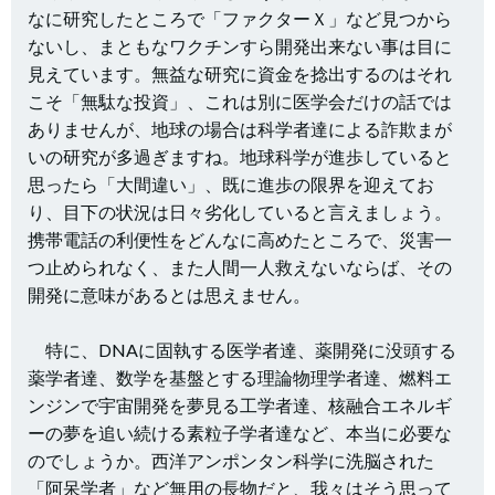
なに研究したところで「ファクターＸ」など見つから
ないし、まともなワクチンすら開発出来ない事は目に
見えています。無益な研究に資金を捻出するのはそれ
こそ「無駄な投資」、これは別に医学会だけの話では
ありませんが、地球の場合は科学者達による詐欺まが
いの研究が多過ぎますね。地球科学が進歩していると
思ったら「大間違い」、既に進歩の限界を迎えてお
り、目下の状況は日々劣化していると言えましょう。
携帯電話の利便性をどんなに高めたところで、災害一
つ止められなく、また人間一人救えないならば、その
開発に意味があるとは思えません。
特に、DNAに固執する医学者達、薬開発に没頭する
薬学者達、数学を基盤とする理論物理学者達、燃料エ
ンジンで宇宙開発を夢見る工学者達、核融合エネルギ
ーの夢を追い続ける素粒子学者達など、本当に必要な
のでしょうか。西洋アンポンタン科学に洗脳された
「阿呆学者」など無用の長物だと、我々はそう思って