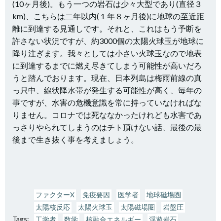
(10ヶ月後)。もう一つの岩石は少々大型であり(直径３
km)、こちらは二年以内(１年８ヶ月後)に地球の至近距
離に到達する見通しです。それと、これはもう予断を
許さない状況ですが、約3000個の太陽火球玉が地球に
降り注ぎます。我々としては小さい火球玉なので地表
に到達するまでに燃え尽きてしまう可能性が高いだろ
うと踏んでおります。現在、日本列島は梅雨前線の真
っ只中、線状降水帯が発生する可能性が高く、毎年の
事ですが、水害の危機意識を常に持っていなければな
りません。コロナでは死ななかったけれども水害であ
っさりやられてしまうのはチト頂けない話、最後の最
後まで生き抜く事を考えましょう。
ファクターX
免疫要因
医学者
地球磁場圏
太陽核反応
太陽火球玉
太陽磁場圏
岩盤圧
Tags:
工学者
数学
核融合エネルギー
浮遊岩石