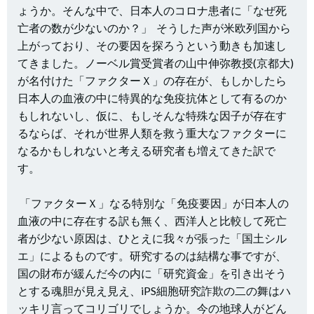
ょうか。そんな中で、
日本人のコロナ患者に「なぜ死
亡者の数が少ないのか？」 そうした声が米欧列国から
上がっており、その要因を探ろうという動きも加速し
てきました。ノーベル賞受賞者の山中伸弥教授(京都大)
が名付けた「ファクターＸ」の存在が、もしかしたら
日本人の血液の中に特異的な免疫抗体として有るのか
もしれないし、仮に、もしそんな特殊な因子が存在す
るならば、それが世界人類を救う重大なファクターに
なるかもしれないと考える研究者も増えてきた訳で
す。
「ファクターＸ」なる特別な「免疫要因」が日本人の
血液の中に存在する訳も無く、西洋人と比較して死亡
者が少ない原因は、ひとえに我々が張った「国土シル
エ」によるものです。研究するのは結構な事ですが、
国の財布が緩んだ今の内に「研究資金」を引き出そう
とする魂胆が見え見え、iPS細胞研究詐欺の二の舞はハ
ッキリ言ってコリゴリでしょうか。今の地球人がどん