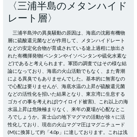
〈三浦半島のメタンハイド
レート層〉
三浦半島沖の異臭騒動の原因は、海底の沈殿有機物
層に硫酸還元菌などが作用して、メタンハイドレート
などの安定化合物が育成されている途上過程に放出さ
れた有機揮発物(ペンタンやイソペンタンや硫化水素な
ど)であると考えられます。軍団の調査ではその様な結
論になっており、海底の火山活動でもなく、また青潮
による異臭でもありませんでした。基本的に無害なの
で心配は要りませんが、海底水温の上昇が硫酸還元菌
などの活性化を招いた結果となり、東京湾に生息する
ゴカイの事を考えれば(ウイロイド被害)、これ以上の海
水温上昇は危険極まりなく、来年の夏場が心配なとこ
ろでしょうか。富士山の地下マグマの活動が徐々に活
性化しており、現在の火山マグマ圧はマグニチュード
(M)に換算して約「4.0p」に達しております。これは浅