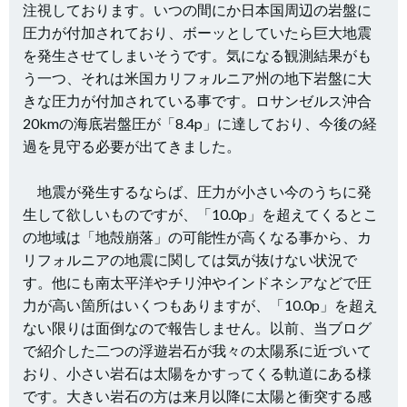
注視しております。いつの間にか日本国周辺の岩盤に
圧力が付加されており、ボーッとしていたら巨大地震
を発生させてしまいそうです。気になる観測結果がも
う一つ、それは米国カリフォルニア州の地下岩盤に大
きな圧力が付加されている事です。ロサンゼルス沖合
20kmの海底岩盤圧が「8.4p」に達しており、今後の経
過を見守る必要が出てきました。
地震が発生するならば、圧力が小さい今のうちに発
生して欲しいものですが、「10.0p」を超えてくるとこ
の地域は「地殻崩落」の可能性が高くなる事から、カ
リフォルニアの地震に関しては気が抜けない状況で
す。他にも南太平洋やチリ沖やインドネシアなどで圧
力が高い箇所はいくつもありますが、「10.0p」を超え
ない限りは面倒なので報告しません。以前、当ブログ
で紹介した二つの浮遊岩石が我々の太陽系に近づいて
おり、小さい岩石は太陽をかすってくる軌道にある様
です。大きい岩石の方は来月以降に太陽と衝突する感