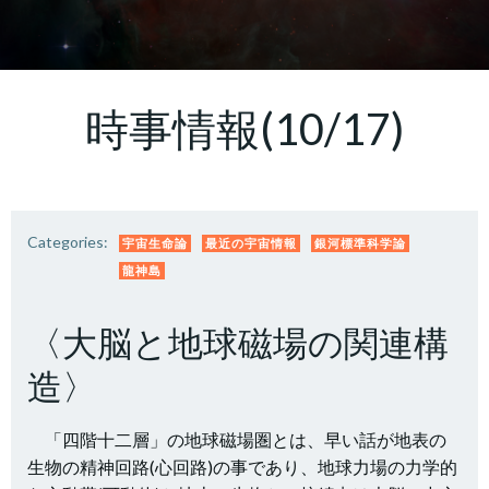
時事情報(10/17)
Categories:
宇宙生命論
最近の宇宙情報
銀河標準科学論
龍神島
〈大脳と地球磁場の関連構
造〉
「四階十二層」の地球磁場圏とは、早い話が地表の
生物の精神回路(心回路)の事であり、地球力場の力学的