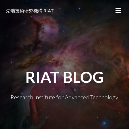
コ
ン
先端技術研究機構 RIAT
テ
ン
ツ
へ
ス
キ
ッ
プ
RIAT BLOG
Research Institute for Advanced Technology