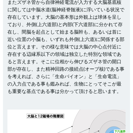
またズザネ管から自律神経電流が入力する大脳基底核
に関しては中脳水道(脳神経脊髄液)に浮いている状況で
存在しています。大脳の基本形は外観上は球体を呈し
ており、外側(上六道部)と内部(下六道部)に分かれて存
在し、間脳を起点として始まる脳幹も、あるいは首に
近い位置の小脳も、いずれも外側(上六道)に関係する部
位と言えます。その様な意味では大脳の中心点付近に
存在する辺縁系以下の領域は独立した特別な領域であ
ると言えます。そこに位相から伸びるズザネ管の開口
部が存在し、また精神回路の接続点(オーブ核)である事
を考えれば、さらに「生命バイオン」と「生命電流」
の入力点である事も鑑みれば、生物にとってそこが最
も重要な基点である事は分かって頂けると思います。