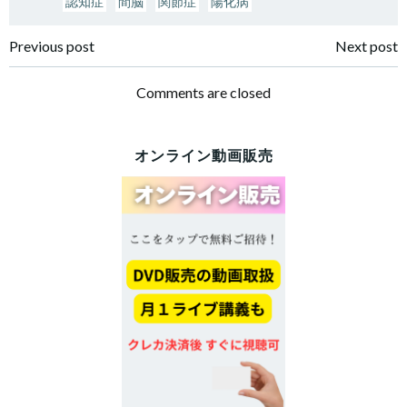
認知症
間脳
関節症
陽化病
投
投
Previous post
Next post
稿
稿
Comments are closed
ナ
ナ
オンライン動画販売
ビ
ビ
ゲ
ゲ
ー
ー
シ
シ
ョ
ョ
ン
ン