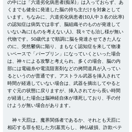
の中には「六道劣化病患者(痴呆)」は入っておらず、あ
くまでも健全に発達した脳の持ち主だけを対象として
います。ちなみに、六道劣化病患者(10人中３名の比率)
の認知症は病気では非ず、脳組織そのものが発達して
いない為に(ものを考えない人)、我々でも治し様が無い
代物です。50歳代まで順調に脳を発達させてきた人な
のに、突然鬱病に陥り、まもなく認知症を来して物凄
いペースで「パープリン」になっていくといった場合
は、神々による攻撃と考えられ、多くの場合、脳の内
部には電磁糸や電流阻害剤などの拷問道具が入ってい
るというのが普通です。アストラル武器を挿入されて
時間が経過していない場合は、武器を摘出してやると
すぐ元の状態に戻りますが、挿入されてから長い時間
が経過した場合は脳神経自体が壊死しており、手の付
けようが無い場合があります。
神々天罰は、魔界関係者であるか、それとも天罰に
相応する罪を犯した方(墓荒らし、神仏破損、詐欺ペテ