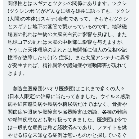
関係性とはスギナとツクシの関係にあります。ツクシ
(ツクシンボウ)がどんなに我を雄弁に語っても、ツクシ
(人間)の本体はスギナ(地球)であって、そもそもツクシ
とスギナは地下の茎管で繋がっているのです。地球磁
場圏の乱れは生物の大脳灰白質に影響を及ぼし、また
地球コアの乱れは大脳の中枢部に影響を与えますが、
そうした天体環境の乱れとは無関係に個人の位相や記
憶帯が故障したり(ボケ症状)、また大脳アンテナに異常
が発生すれば、精神異常や認知症や運動障害が現れて
きます。
創造主医療団(ハオリ医療団)はこれまで多くの人々
(日本人限定)の治療に当たってきました。ウイルス感染
病や細菌感染病や癌病や糖尿病だけではなく、骨折や
関節症や眼病や脳障害や臓器障害は勿論、各種の難病
や精神疾患なども取り扱ってきました。医療団は今で
は一般的な症例は殆ど経験済みであり、ファイトを燃
やせる様な未知なる症例は無いものかと探しているぐ