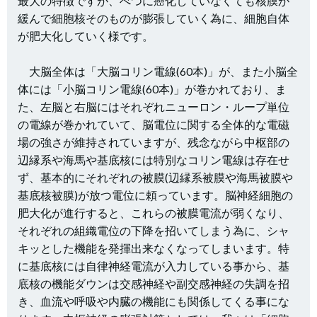
最大の特徴ですが、べつ
に癌化していなくても核膜が
緩んで細胞核そのものが膨張していく為に、細胞自体
が肥大化していく様です。
大脳全体は「大脳コリン電線(60本)」が、また小脳全
体には「小脳コリン電線(60本)」が巻かれており、ま
た、左脳と右脳にはそれぞれニューロン・ループ単位
の電線が巻かれていて、脳電位に関する全体的な電磁
場の強さが維持されていますが、残念ながら中枢部の
辺縁系や海馬や基底核には特別なコリン電線は存在せ
ず、基本的にそれぞれの被膜(辺縁系被膜や海馬被膜や
基底核被膜)が放つ電位に頼っています。脳神経細胞の
肥大化が進行すると、これらの被膜電流が弱くなり、
それぞれの組織電位の下降を招いてしまう為に、シャ
キッとした機能を発揮出来なくなってしまいます。特
に基底核には自律神経電流が入力している事から、基
底核の機能ダウンは交感神経や副交感神経の失調を招
き、血流や呼吸や内臓の機能にも関係してくる事にな