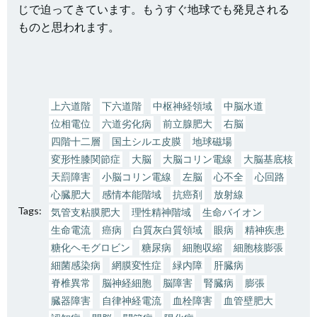
じで迫ってきています。もうすぐ地球でも発見される
ものと思われます。
上六道階
下六道階
中枢神経領域
中脳水道
位相電位
六道劣化病
前立腺肥大
右脳
四階十二層
国土シルエ皮膜
地球磁場
変形性膝関節症
大脳
大脳コリン電線
大脳基底核
天罰障害
小脳コリン電線
左脳
心不全
心回路
心臓肥大
感情本能階域
抗癌剤
放射線
Tags:
気管支粘膜肥大
理性精神階域
生命バイオン
生命電流
癌病
白質灰白質領域
眼病
精神疾患
糖化ヘモグロビン
糖尿病
細胞収縮
細胞核膨張
細菌感染病
網膜変性症
緑内障
肝臓病
脊椎異常
脳神経細胞
脳障害
腎臓病
膨張
臓器障害
自律神経電流
血栓障害
血管壁肥大