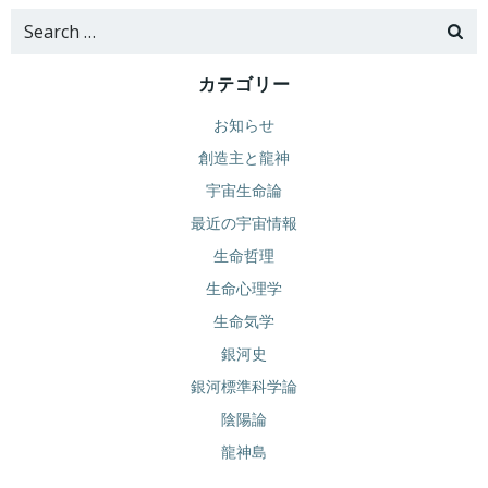
Search
for:
カテゴリー
お知らせ
創造主と龍神
宇宙生命論
最近の宇宙情報
生命哲理
生命心理学
生命気学
銀河史
銀河標準科学論
陰陽論
龍神島