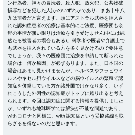
ン行為者、神々の冒涜者、殺人犯、放火犯、公共物破
損罪などを犯した人)かのいずれかであり、まあ十中八
九は前者だと言えます。頭にアストラル武器を挿入さ
れた認知症患者の治療は基本的にご法度、医療団も余
程の事情が無い限りは治療を引き受けません(中には純
然たる被害者の場合もある)。科学者や医者や弁護士で
も武器を挿入されている方を多く見かけるので要注意
でしょうか。我々の医療団に治療を申請して断られた
場合は「何か原因」が必ずあります。また、日本国の
場合はあまり見かけませんが、ヘルペスやフラビウイ
ルスやキセル貝ウイルスなどの脳ウイルスの繁殖で認
知症を併発している方が諸外国ではかなり多く、いず
れこうした外因性の認知症がトップに躍り出ると考え
られます。今回は認知症に関する情報を提供しました
が、いずれも地球医学では解決が不能な問題であり、
with コロナと同様に、with 認知症という妥協路線を取
らざるを得ないのだと思います。