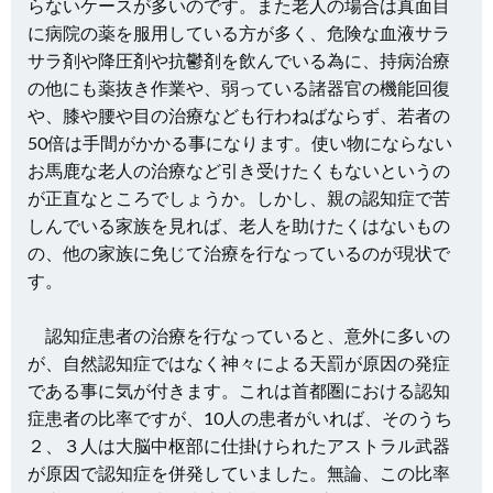
らないケースが多いのです。また老人の場合は真面目
に病院の薬を服用している方が多く、危険な血液サラ
サラ剤や降圧剤や抗鬱剤を飲んでいる為に、持病治療
の他にも薬抜き作業や、弱っている諸器官の機能回復
や、膝や腰や目の治療なども行わねばならず、若者の
50倍は手間がかかる事になります。使い物にならない
お馬鹿な老人の治療など引き受けたくもないというの
が正直なところでしょうか。しかし、親の認知症で苦
しんでいる家族を見れば、老人を助けたくはないもの
の、他の家族に免じて治療を行なっているのが現状で
す。
認知症患者の治療を行なっていると、意外に多いの
が、自然認知症ではなく神々による天罰が原因の発症
である事に気が付きます。これは首都圏における認知
症患者の比率ですが、10人の患者がいれば、そのうち
２、３人は大脳中枢部に仕掛けられたアストラル武器
が原因で認知症を併発していました。無論、この比率