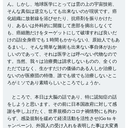
ん。しかし、地球医学にとっては雲の上の宇宙技術、
そんな真似は逆立ちしても出来ないのが現状です。癌
化組織に放射線を浴びせたり、抗癌剤を振りかけた
り、あるいは外科的に開腹して患部を摘出しなくて
も、癌細胞だけをターゲットにして破壊すれば良いだ
けの話(全身癌でも１時間もかからない)、原始人でもあ
るまいし、そんな簡単な施術も出来ない事自体がおか
しいのであって、それは医学とは呼べない代物なので
す。当然、我々は治療費は請求しないものの、全くの
ただではなく、生かすだけの価値のある人しか治療し
ないのが医療団の特徴、誰でも彼でも治療しないとこ
ろがミソであり素晴らしいところでしょうか。
ところで、本日は大脳の話であり、特に認知症の話
をしようと思います。その前に日本国政府に対して感
謝を申し上げたく、世界規模のコロナ禍情勢にも拘わ
らず、感染規制を緩めて経済活動を活性させ(Go to キ
ャンペーン)、外国人の受け入れを表明した事は大変勇