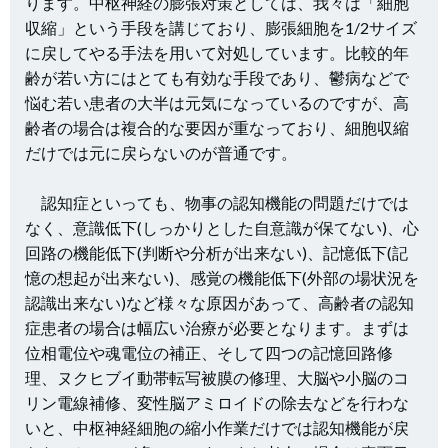
ります。中枢神経の膨張対策としては、我々は「細胞
収縮」という手段を講じており、膨張細胞を1/2サイズ
に戻してやる手法を用いて対処しています。比較的年
齢が若い方にはとても有効な手段であり、鬱病などで
悩む若い患者の大半は元気になっているのですが、高
齢者の場合は複合的な要因が重なっており、細胞収縮
だけでは元に戻らないのが普通です。
認知症といっても、物事の認知機能の問題だけでは
なく、意識低下(しっかりとした自意識が保てない)、心
回路の機能低下(判断や分析が出来ない)、記憶低下(記
憶の想起が出来ない)、感覚の機能低下(外部の場状況を
認識出来ない)など様々な原因があって、高齢者の認知
症患者の場合は幅広い治療が必要となります。まずは
位相電位や魂電位の補正、そして四つの記憶回路修
理、ヌクヒブイ動帯転写被膜の修理、大脳や小脳のコ
リン電線補修、変性脳アミロイドの除去などを行わな
いと、中枢神経細胞の縮小作業だけでは認知機能が戻