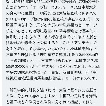
な心動帯(可動体)と地上の生物との接続点は大脳の中心
点に存在する「オーブ核」であって、それは中脳水道
の真ん中に位置し、物質的には大脳基底核と称されて
おります(オーブ核の内部に基底核が存在する形式)。大
脳基底核を中心に広がる大脳の12磁界構造と、オーブ
核を中心とした地球磁場圏の12磁界構造とは基本的に
同期呼応するもので、その様な意味では
生物の大脳と
は地球の磁場圏と送受信するところの「アンテナ」で
あると表現しても構わないものです。地球磁場圏は上
六道界と呼ばれる「理性精神界域(地上高度35000km以
上＝磁力圏)」と、下六道界と呼ばれる「感情本能界域
(高度35000km以下＝重力圏)」に分かれており、それは
大脳の辺縁系を境にした「白質、灰白質領域」と「中
枢神経領域(辺縁海馬基底核領域)」と一緒のものです。
解剖学的な所見を述べれば、大脳は基本的に右脳と
左脳に分かれて存在しますが、中枢部の辺縁系も海馬
も基底核も右脳側と左脳側に分かれて機能しており、