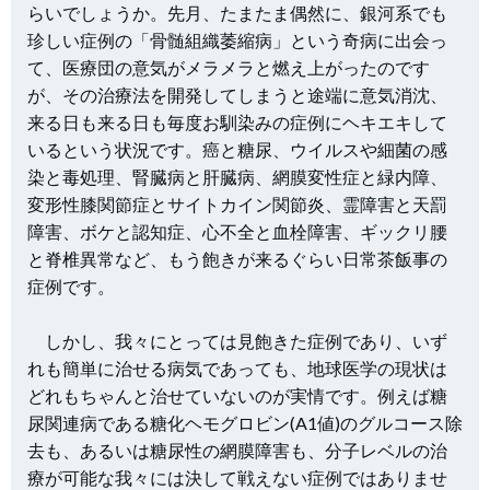
らいでしょうか。先月、たまたま偶然に、銀河系でも
珍しい症例の「骨髄組織萎縮病」という奇病に出会っ
て、医療団の意気がメラメラと燃え上がったのです
が、その治療法を開発してしまうと途端に意気消沈、
来る日も来る日も毎度お馴染みの症例にヘキエキして
いるという状況です。癌と糖尿、ウイルスや細菌の感
染と毒処理、腎臓病と肝臓病、網膜変性症と緑内障、
変形性膝関節症とサイトカイン関節炎、霊障害と天罰
障害、ボケと認知症、心不全と血栓障害、ギックリ腰
と脊椎異常など、もう飽きが来るぐらい日常茶飯事の
症例です。
しかし、我々にとっては見飽きた症例であり、いず
れも簡単に治せる病気であっても、地球医学の現状は
どれもちゃんと治せていないのが実情です。例えば糖
尿関連病である糖化ヘモグロビン(A1値)のグルコース除
去も、あるいは糖尿性の網膜障害も、分子レベルの治
療が可能な我々には決して戦えない症例ではありませ