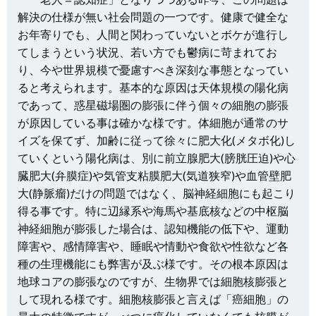
解決の仕様が無い社会問題の一つです。健康で健全な
お年寄りでも、人間と関わっていないとボケが進行し
てしまうという状況、若い方でも鬱病に苛まれてお
り、今や世界規模で憂慮すべき深刻な事態となってい
ると考えられます。基本的な原因は天体規模の陽化病
であって、惑星磁場圏の膨張に伴う個々の細胞の膨張
が原因している事は確かな様です。体細胞が通常のサ
イズを保てず、加齢に従って徐々に肥大化(メタボ化)し
ていくという陽化病は、別に前立腺肥大(膀胱圧迫)や心
臓肥大(弁膜症)や気管支粘膜肥大(気道狭窄)や血管壁肥
大(静脈瘤)だけの問題ではなく、脳神経細胞にも起こり
得る事です。特に辺縁系や海馬や基底核などの中枢脳
神経細胞が膨張した場合は、認知機能の低下や、運動
障害や、感情障害や、睡眠や情動や食欲や性欲など各
種の生理機能にも弊害が及ぶ様です。その根本原因は
地球コアの膨張なのですが、生物界では細胞核膨張と
して現れる様です。細胞核膨張と言えば「癌細胞」の