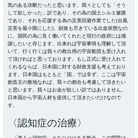
気のある決断だったと思います。我々としても「そう
して欲しかった」訳であり、その為の国土シルエ被膜
であり、それを応援する為の災害回避作業でした(台風
災害を最小限にした)。財政も尽きている出血状態なの
に、国民の為に良く働いてくれたと現行の政府には感
謝したいと存じます。出来れば宇宙事情も理解して頂
いて、行く行くは我々の救出用の宇宙船団も受け入れ
て頂ければと思っております。もし正式に受け入れて
くれるならば、日本国に対する財政支援も考えており
ます。日本国はもともと「国」では非ず、ここは宇宙
創造主の敷地なれば、我々の都合も考慮して頂きたい
と思います。我々はお金が欲しい訳ではありません。
日本国から宇宙人材を提供して頂きたいだけなので
す。
〈認知症の治療〉
「老人＝認知症」となりつつある昨今、この問題は