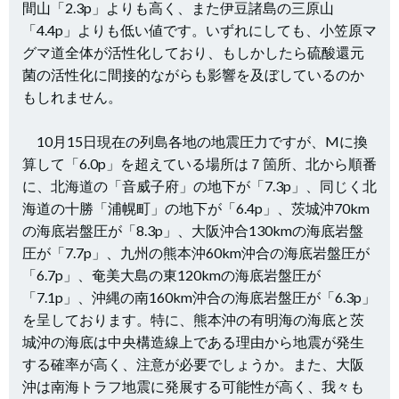
間山「2.3p」よりも高く、また伊豆諸島の三原山
「4.4p」よりも低い値です。いずれにしても、小笠原マ
グマ道全体が活性化しており、もしかしたら硫酸還元
菌の活性化に間接的ながらも影響を及ぼしているのか
もしれません。
10月15日現在の列島各地の地震圧力ですが、Mに換
算して「6.0p」を超えている場所は７箇所、北から順番
に、北海道の「音威子府」の地下が「7.3p」、同じく北
海道の十勝「浦幌町」の地下が「6.4p」、茨城沖70km
の海底岩盤圧が「8.3p」、大阪沖合130kmの海底岩盤
圧が「7.7p」、九州の熊本沖60km沖合の海底岩盤圧が
「6.7p」、奄美大島の東120kmの海底岩盤圧が
「7.1p」、沖縄の南160km沖合の海底岩盤圧が「6.3p」
を呈しております。特に、熊本沖の有明海の海底と茨
城沖の海底は中央構造線上である理由から地震が発生
する確率が高く、注意が必要でしょうか。また、大阪
沖は南海トラフ地震に発展する可能性が高く、我々も