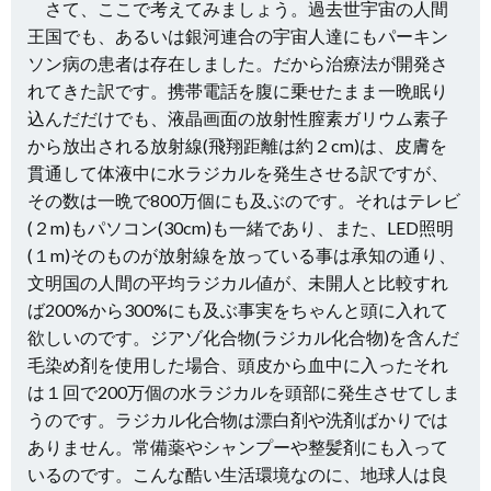
さて、ここで考えてみましょう。過去世宇宙の人間
王国でも、あるいは銀河連合の宇宙人達にもパーキン
ソン病の患者は存在しました。だから治療法が開発さ
れてきた訳です。携帯電話を腹に乗せたまま一晩眠り
込んだだけでも、液晶画面の放射性膣素ガリウム素子
から放出される放射線(飛翔距離は約２cm)は、皮膚を
貫通して体液中に水ラジカルを発生させる訳ですが、
その数は一晩で800万個にも及ぶのです。それはテレビ
(２m)もパソコン(30cm)も一緒であり、また、LED照明
(１m)そのものが放射線を放っている事は承知の通り、
文明国の人間の平均ラジカル値が、未開人と比較すれ
ば200%から300%にも及ぶ事実をちゃんと頭に入れて
欲しいのです。ジアゾ化合物(ラジカル化合物)を含んだ
毛染め剤を使用した場合、頭皮から血中に入ったそれ
は１回で200万個の水ラジカルを頭部に発生させてしま
うのです。ラジカル化合物は漂白剤や洗剤ばかりでは
ありません。常備薬やシャンプーや整髪剤にも入って
いるのです。こんな酷い生活環境なのに、地球人は良