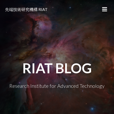
コ
ン
先端技術研究機構 RIAT
テ
ン
ツ
へ
ス
キ
ッ
プ
RIAT BLOG
Research Institute for Advanced Technology