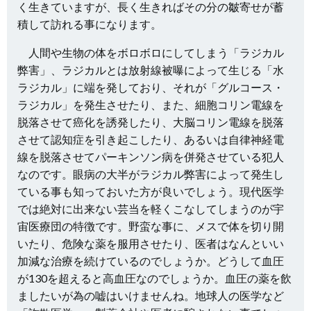
く生きていますが、長く生きればその分の皺寄せが蓄
積して訪れる事になります。
人間や生物の体をボロボロにしてしまう「ラジカル
弊害」、ラジカルとは放射線被曝によって生じる「水
ラジカル」に端を発しており、それが「グルコース・
ラジカル」を発生させたり、また、細胞コリン電線を
脱落させて癌化を誘発したり、大脳コリン電線を脱落
させて認知症を引き起こしたり、あるいは自律神経電
線を脱落させてパーキンソン病を併発させている犯人
なのです。眼病の大半がラジカル弊害によって発生し
ている事も知っておいた方が良いでしょう。現代医学
では絶対に出来ない芸当を軽くこなしてしまうのが宇
宙医療団の特徴です。野蛮な事に、メスで体を切り開
いたり、危険な薬を服用させたり、医者はなんといい
加減な治療を続けているのでしょうか。どうして血圧
が130を超えると高血圧なのでしょうか。血圧の薬を飲
ましたいが為の嘘はいけませんね。地球人の医学など