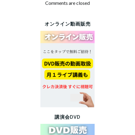
稿
稿
Comments are closed
ナ
ナ
オンライン動画販売
ビ
ビ
ゲ
ゲ
ー
ー
シ
シ
ョ
ョ
ン
ン
講演会DVD