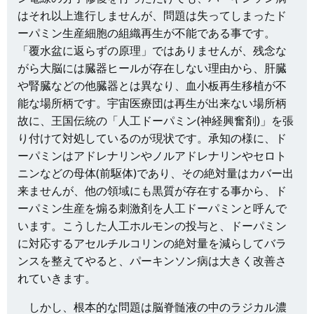
はそれ以上進行しませんが、問題は失ってしまったド
ーパミン生産細胞の組織再生が不能である事です。
「覆水盆に返らずの原理」ではありませんが、残念な
がら大脳には臓器ヒールが存在しない理由から、肝臓
や腎臓などの他臓器とは異なり、血小板再生移植が不
能な場所柄です。宇宙医療団は再生が出来ない場所柄
故に、王国伝統の「人工ドーパミン(神経興奮剤)」を張
り付けて対処しているのが現状です。承知の様に、ド
ーパミンはアドレナリンやノルアドレナリンやセロト
ニンなどの母体(前駆体)であり、その絶対量はカバー出
来ませんが、他の領域にも黒質が存在する事から、ド
ーパミン生産を煽る刺激剤を人工ドーパミンと呼んで
います。こうした人工ホルモンの投与と、ドーパミン
に対応するアセルチルコリンの絶対量を減らしてバラ
ンスを整えてやると、パーキンソン病は大きく改善さ
れていきます。
しかし、根本的な問題は脳脊髄液の中のラジカル濃