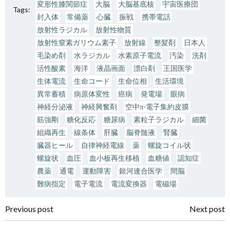
変形性膝関節症
大脳
大脳基底核
宇宙医療団
Tags:
封入体
常備薬
心臓
振戦
携帯電話
放射性ラジカル
放射性物質
放射性窒素ガリウム素子
放射線
整髪剤
日本人
毛染め剤
水ラジカル
水素原子電流
汚染
洗剤
活性酸素
海洋
液晶画面
漂白剤
王国医学
生体電流
生命コード
生命位相
生活環境
異常蓄積
病原体変性
癌病
発電場
眼病
神経分泌液
神経興奮剤
空中π-電子集約皮膜
筋強剛
糖化反応
糖尿病
素粒子ラジカル
細菌
組織再生
線条体
肝臓
脳脊髄液
腎臓
臓器ヒール
自律神経電線
薬
螺旋コイル状
螺旋状
血圧
血小板再生移植
血糖値
認知症
農薬
通電
運動障害
銀河連合医学
間脳
難病指定
電子電流
電流変換器
電磁場
投
投
Previous post
Next post