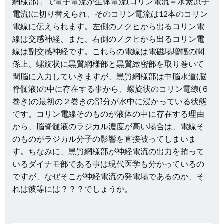
網様部)」で電子電流が生体電流(コリン電流＝水素原子
電流)に切り替えられ、そのコリン電流は12本のコリン
電線に伝えられます。左側のノクヒから出るコリン電
線は交感神経、また、右側のノクヒから出るコリン電
線は副交感神経です。これらの電線は電磁場増幅の関
係上、螺旋状に黒質網様部と黒質緻密部を取り巻いて
間脳に入力していきますが、黒質網様部は中脳水道(脳
脊髄液)の中に存在する事から、螺旋状のコリン電線(６
巻き)の最初の２巻きの部分が水中に浸かっている状態
です。コリン電線そのものが液体の中に存在する理由
から、脳脊髄液のラジカル濃度が高い場合は、電線そ
のものがラジカル分子の影響を直接被ってしまいま
す。ちなみに、黒質網様部が神経電流の出力を賄って
いるダイナモ部である事は現代医学も分かっているの
ですが、なぜそこが神経電流の発電場であるのか、そ
れは彼等には？？？でしょうか。