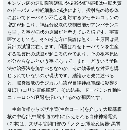
キンソン病の運動障害(寡動や振戦や筋強剛)は中脳黒質
のドーパミン神経細胞の減少により、投射先の線条体
においてドーパミン不足と相対するアセチルコリンの
増加が起こり、神経分泌液の統制機能がアンバランス
を呈する事が病状の原因だと考えている様です。宇宙
医学としても、その考え方に異論は無く、主原因は黒
質部の減退に在ります。問題はなぜドーパミンを生産
する黒質部の減退が起こるのかであり、その根本原因
が分からないという事であって、また、どういう予防
法や治療法を施すべきなのか、その効果的な対策も講
じられていないのが現状です。結論から先に述べる
と、脳脊髄液のラジカル汚染が自律神経電線に影響を
及ぼし(コリン電線脱落)、その結果、ドーパミン作動性
ニューロンの衰退を招いているのが原因です。
生命位相からズザネ管(生命コード)を介して大脳基底
核の中心部(中脳水道の中)に伝えられる自律神経電流
(２本)は、ズザネ管開口部の「ノクヒ(電流変換器: 黒質