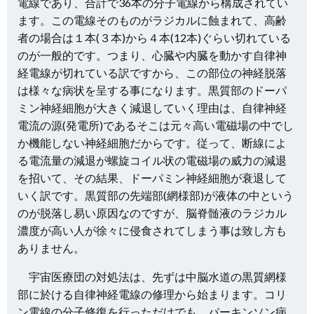
電線であり、合計で36本の分子電線から構成されてい
ます。この電線そのものがラジカルに蝕まれて、高齢
者の場合は１本(３本)から４本(12本)ぐらい切れている
のが一般的です。つまり、心臓や内臓を動かす自律神
経電線が切れている訳ですから、この部位の神経脱落
は様々な病状を呈する事になります。黒質部のドーパ
ミン神経細胞が大きく減退していく理由は、自律神経
電流の源(発電所)であるそこは元々高い電磁場の中でし
か機能しない神経細胞だからです。従って、断線によ
る電流量の減退が螺旋コイル状の電磁場の威力の減退
を招いて、その結果、ドーパミン神経細胞が衰退して
いく訳です。黒質部の先端部(網様部)が液体の中という
のが脱落し易い原因なのですが、脳脊髄液のラジカル
濃度が高い人が徐々に侵食されてしまう事は致し方も
ありません。
宇宙医療団の対処法は、先ずは中脳水道の黒質網様
部に於ける自律神経電線の修理から始まります。コリ
ン電線の分子修復を行っただけでも、パーキンソン病