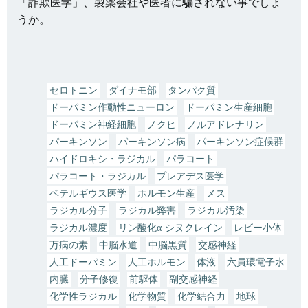
「詐欺医学」、製薬会社や医者に騙されない事でしょ
うか。
セロトニン
ダイナモ部
タンパク質
ドーパミン作動性ニューロン
ドーパミン生産細胞
ドーパミン神経細胞
ノクヒ
ノルアドレナリン
パーキンソン
パーキンソン病
パーキンソン症候群
ハイドロキシ・ラジカル
パラコート
パラコート・ラジカル
プレアデス医学
ベテルギウス医学
ホルモン生産
メス
ラジカル分子
ラジカル弊害
ラジカル汚染
ラジカル濃度
リン酸化α-シヌクレイン
レビー小体
万病の素
中脳水道
中脳黒質
交感神経
人工ドーパミン
人工ホルモン
体液
六員環電子水
内臓
分子修復
前駆体
副交感神経
化学性ラジカル
化学物質
化学結合力
地球