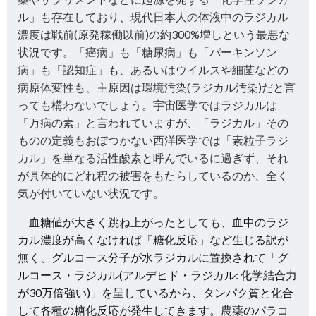
ル」も存在しており、現代日本人の体液中のラジカル
濃度は戦前(原発稼働以前)の約300%増しという最悪な
状況です。「癌病」も「糖尿病」も「パーキンソン
病」も「認知症」も、あるいはウイルスや細菌などの
病原体変性も、主原因は環境汚染(ラジカル汚染)だと言
っても構わないでしょう。宇宙医学ではラジカルは
「万病の素」と言われていますが、「ラジカル」その
ものの定義もおぼつかない西洋医学では「素粒子ラジ
カル」を単なる活性酸素と呼んでいるに過ぎず、それ
が具体的にどれ程の被害をもたらしているのか、全く
気が付いていない状況です。
血糖値が大きく跳ね上がったとしても、血中のラジ
カル濃度が高くなければ「糖化反応」など生じる訳が
無く、グルコース分子が水ラジカルに置換されて「グ
ルコース・ラジカル(アルデヒド・ラジカル: 化学結合力
が30万倍強い)」を呈しているから、タンパク質と化合
して各種の糖化反応が発生してきます。農薬のパラコ