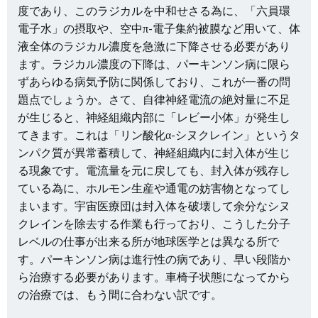
度であり、このラジカルを中和せさる為に、「六員環
電子水」の摂取や、空中π-電子集約被膜など用いて、体
液全体のラジカル濃度を急激に下降させる必要があり
ます。ラジカル濃度の下降は、パーキンソン病に限ら
ずあらゆる病気予防に関係しており、これが一番の問
題点でしょうか。さて、自律神経電流の絶対量に不足
が生じると、神経組織内部に「レビー小体」が発生し
てきます。これは「リン酸化α-シヌクレイン」というタ
ンパク質が異常蓄積して、神経組織内に封入体が生じ
る現象です。電流量を元に戻しても、封入体が残存し
ている為に、ホルモン生産や通電の妨害物となってし
まいます。宇宙医療団は封入体を破壊して余分なシヌ
クレインを除去する作業も行っており、こうした分子
レベルの仕事が出来る所が地球医学とは異なる所で
す。パーキンソン病は進行性の病であり、早い段階か
ら治療する必要があります。車椅子状態になってから
の治療では、もう間に合わない訳です。