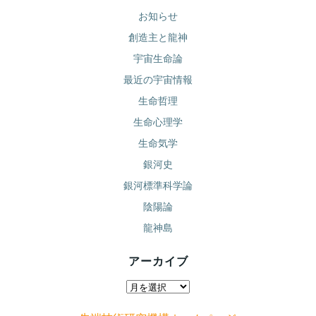
お知らせ
創造主と龍神
宇宙生命論
最近の宇宙情報
生命哲理
生命心理学
生命気学
銀河史
銀河標準科学論
陰陽論
龍神島
アーカイブ
ア
ー