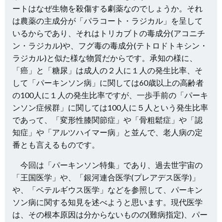
ートはなぜ生物を殺傷する劇薬なのでしょうか。それ
は農薬の主成分が「パラコート・ラジカル」を呈して
いるからであり、それはトリカブトの毒成分(アコニチ
ン・ラジカル)や、フグ毒の毒成分(テトロドトキシン・
ラジカル)と似た様な物質だからです。承知の様に、
「癌」と「糖尿」は成人の２人に１人の発生比率、そ
して「パーキンソン病」に関しては60歳以上の高齢者
の100人に１人の発生比率ですが、一歩手前の「パーキ
ンソン症候群」に関しては100人に５人という発生比率
であって、「変形性膝関節症」や「骨粗鬆症」や「認
知症」や「アルツハイマー病」と並んで、老人病の定
番とも言えるものです。
今回は「パーキンソン特集」であり、過去世宇宙の
「王国医学」や、「銀河連合医学(プレアデス医学)」
や、「ベテルギウス医学」などを参照して、パーキン
ソン病に関する知見を述べようと思います。現代医学
は、その根本原因は分からないものの(難病指定)、パー