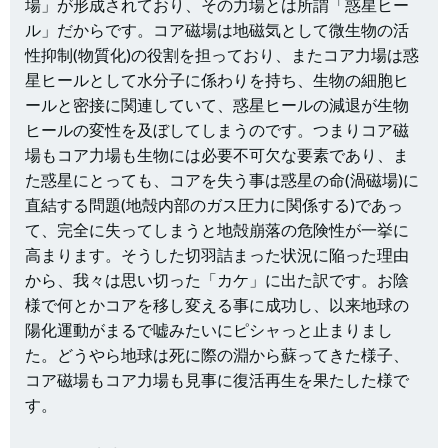
場」が形成されており、その力場とは所謂「惑星ヒー
ル」だからです。コア磁場は地磁気として微生物の活
性抑制(物質化)の役割を担っており、またコア力場は惑
星ヒールとして水分子に係わりを持ち、生物の細胞ヒ
ールと密接に関連していて、惑星ヒールの減退が生物
ヒールの変性を及ぼしてしまうのです。つまりコア磁
場もコア力場も生物には必要不可欠な要素であり、ま
た惑星にとっても、コアを失う事は惑星の命(渦磁場)に
直結する問題(地殻内部のガス圧力に関係する)であっ
て、完全に失ってしまうと地殻崩落の危険性が一挙に
高まります。そうした切羽詰まった状況に陥った理由
から、我々は思い切った「カケ」に出た訳です。お陰
様で何とかコアを移し変える事に成功し、以来地球の
陽化運動がまるで嘘みたいにピシャっと止まりまし
た。どうやら地球は死に際の淵から蘇ってきた様子、
コア磁場もコア力場も見事に復活再生を果たした様で
す。