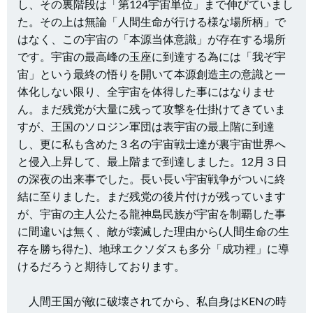
し、その裏階段は「第124宇宙単位」まで伸びていまし
た。
その上は無論「人間生命が行ける様な場所柄」で
はなく、この宇宙の「本源当体意識」が存在する場所
です。宇宙の最高峰の玉座に到達する為には「我ぞ宇
宙」という最終の悟りを開いて本源創造主の意識と一
体化しない限り、全宇宙を体得した事にはなりませ
ん。まだ残党が大量に残って攻撃を仕掛けてきていま
すが、王国のソロジン軍団は表宇宙の最上階に到達
し、更に私も含めた３名の宇宙戦士達が裏宇宙世界へ
と侵入上昇して、最上階まで到達しました。12月３日
の深夜の出来事でした。長い長い宇宙戦争がついに終
結に至りました。まだ残党の後片付けが残っています
が、宇宙の主人公たる龍神島民族が宇宙を制覇した事
に間違いは無く、敵が壊滅した理由から(人間生命の生
存を勝ち得た)、地球エクソダスも多分「成功裡」に導
けるだろうと期待しております。
人間王国が敵に破壊されてから、私自身はKENの時