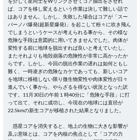
を介して星同士をWリングさせてコア抽出をさせれ
ば、コアを移し変えるという作業は決して難しい話で
はありません。しかし、失敗した場合はコアが「スー
パーノバ爆発(超新星爆発)」を起こして粉々に吹き飛ん
でしまうというケースが考えられる事から、その様な
危険な手段は意図的に用いてきませんでした。肉体が
変性する前に地球を脱出すれば良いと考えていたし、
またそれよりも地殻崩落の危険性が非常に高かったか
らです。しかし、今回の脱出作業の遅れは如何ともし
難く、一時凌ぎの危険なカケであっても、新しいコア
を地球に移植しない限り微生物変性や肉体変性が日々
進んでいく事から、やらざるを得ない状況となった訳
です。11月30日の午前１時40分に「危険な手段」に打
って出て、それに成功し、今現在の地球には直径が
22.5kmの新生コアが移植された結果となりました。
惑星コアを消失すると、地上の生物に大きな影響が
及ぶ意味とは、コアを内核の焦点として「コアの力