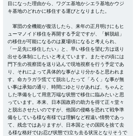
目になった理由から、ワグエ基地かシエラ基地かウジ
キ基地のどれかに移住する運びとなりました。
軍団の全機能が復活したら、来年の正月明けにもヒ
ューマノイド移住を再開する予定ですが、「解脱組」
の移住が可能になるのは夏場頃になると考えられ、
「一足先に移住したい」と、早い移住を望む方は送り
出せる体制にしたいと考えています。またその頃には
門下生の視察団を送り込んで現地視察を行う予定であ
り、それによって具体的な事がより分かると思われま
す。命カラガラ慌てて脱出したって「ろく」な事が無
い事は承知の通り、時間にゆとりがあれば、ちゃんと
した準備をして用意万端な状態で移住に臨みたいと思
っています。本来、日本国政府の助力を得て正々堂々
と脱出させたいのですが、他国の侵略を恐れて戦争準
備をしている様な有様では理解など程遠い情勢であっ
て、残念ではありますが、日本国とその国民を捨て去
る様な格好で(お忍び状態で)立ち去る状況となりそうで