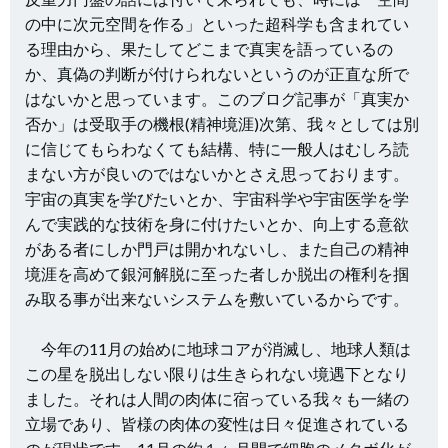
の中に次元空間を作る」といった超科学も含まれてい
る理由から、果たしてどこまで真実を語っているの
か、真偽の判断が付けられないというのが正直な所で
はないかと思っています。このブログ記事が「真実か
否か」は受取手の機根(精神境涯)次第、我々としては別
に信じてもらわなくても結構、特に一般人はむしろ読
まない方が良いのではないかとさえ思っております。
宇宙の真実を学びたいとか、宇宙科学や宇宙医学を学
んで実践的な技術を身に付けたいとか、向上する意欲
がある者にしか門戸は開かれないし、また自己の精神
境涯を高めて銀河解脱に至った者しか脱出の権利を掴
み取る事が出来ないシステムを敷いているからです。
今年の11月の始めに地球コアが消滅し、地球人類は
この星を脱出しない限りは生きられない境遇下となり
ました。それは人間の肉体に宿っている我々も一緒の
立場であり、皆様の肉体の変性は日々促進されている