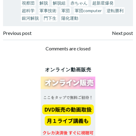
視察団
解脱
解脱組
赤ちゃん
超新星爆発
超科学
軍事技術
軍団
軍団computer
逆転勝利
銀河解脱
門下生
陽化運動
投
投
Previous post
Next post
稿
稿
Comments are closed
ナ
ナ
オンライン動画販売
ビ
ビ
ゲ
ゲ
ー
ー
シ
シ
ョ
ョ