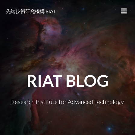
コ
ン
先端技術研究機構 RIAT
テ
ン
ツ
へ
ス
キ
ッ
プ
RIAT BLOG
Research Institute for Advanced Technology