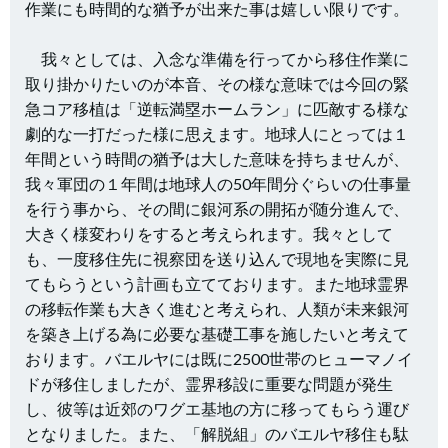
作業にも時間的な猶予が出来た事は嬉しい限りです。
我々としては、入念な準備を行ってから移住作業に
取り掛かりたいのが本音、その様な意味では今回の緊
急コア移植は「逆転満塁ホームラン」に匹敵する様な
劇的な一打だった様に思えます。地球人にとっては１
年間という時間の猶予は大した意味を持ちませんが、
我々軍団の１年間は地球人の50年間分ぐらいの仕事量
を行う事から、その間に銀河系の開拓が随分進んで、
大きく様変わりをする
と考えられます。我々として
も、一度移住先に視察団を送り込んで現地を実際に見
てもらうという計画も立てております。また地球霊界
の移転作業も大きく進むと考えられ、人類が未来銀河
を築き上げる為に必要な基礎工事を施したいと考えて
おります。バエルヤには既に2500世帯のヒューマノイ
ドが移住しましたが、霊界移設に重要な問題が発生
し、彼等は近郊のワグエ基地の方に移ってもらう運び
となりました。また、「解脱組」のバエルヤ移住も駄