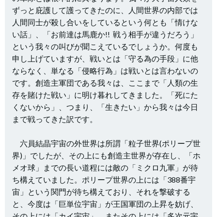
ずっと庇護して護ってきたのに、人間世界の内部では
人間同士が殺し合いをしているという何とも「情けな
い話」、「お前達は馬鹿か!! 戦う相手が違うだろう」
という我々の叫びが聞こえているでしょうか。何度も
申し上げていますが、戦いとは「守る為の手段」に他
ならなく、単なる「侵略行為」は戦いとは言わないの
です。創造主軍団である我々は、ここまで「人類の生
存を賭けた戦い」に明け暮れしてきました。「死にた
くないから」、つまり、「生きたい」から我々は今日
まで戦ってきた訳です。
六員結晶宇宙の外世界は所謂「粒子世界(ポリープ世
界)」でしたが、その上にも創造主世界が存在し、「ホ
メオ球」までの長い道程には敵の「ミクロ九軍」が待
ち構えていました。ポリープ世界の上には「388番宇
宙」という関門が待ち構えており、それを撃破する
と、今度は「巨単位宇宙」が王国軍団の上昇を妨げ、
その上には「カイ宇宙」、またその上には「多次元宇