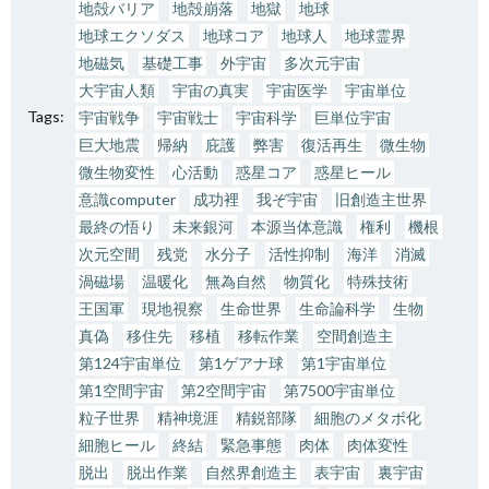
地殻バリア
地殻崩落
地獄
地球
地球エクソダス
地球コア
地球人
地球霊界
地磁気
基礎工事
外宇宙
多次元宇宙
大宇宙人類
宇宙の真実
宇宙医学
宇宙単位
Tags:
宇宙戦争
宇宙戦士
宇宙科学
巨単位宇宙
巨大地震
帰納
庇護
弊害
復活再生
微生物
微生物変性
心活動
惑星コア
惑星ヒール
意識computer
成功裡
我ぞ宇宙
旧創造主世界
最終の悟り
未来銀河
本源当体意識
権利
機根
次元空間
残党
水分子
活性抑制
海洋
消滅
渦磁場
温暖化
無為自然
物質化
特殊技術
王国軍
現地視察
生命世界
生命論科学
生物
真偽
移住先
移植
移転作業
空間創造主
第124宇宙単位
第1ゲアナ球
第1宇宙単位
第1空間宇宙
第2空間宇宙
第7500宇宙単位
粒子世界
精神境涯
精鋭部隊
細胞のメタボ化
細胞ヒール
終結
緊急事態
肉体
肉体変性
脱出
脱出作業
自然界創造主
表宇宙
裏宇宙