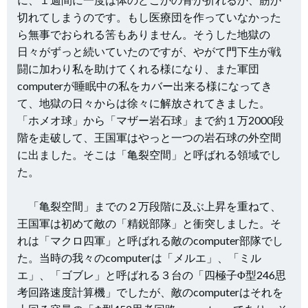
切れてしまうのです。もし医療団を作っていなかった
ら無事でおられる筈もありません。そうした地獄の
日々がずっと続いていたのですが、やがて門下生が戦
闘に加わり私を助けてくれる様になり、また軍団
computerが睡眠中の私をカバー出来る様になってき
て、地獄の日々からは徐々に解放されてきました。
「ホメオ球」から「マザー岩石球」まで約１万2000段
階を走破して、王国軍はやっと一つの岩石球の外空間
に出ました。そこは「亀裂空間」と呼ばれる領域でし
た。
「亀裂空間」までの２万段階に及ぶ上昇を重ねて、
王国軍は初めて敵の「精鋭部隊」と衝突しました。そ
れは「マクロ四軍」と呼ばれる敵のcomputer部隊でし
た。当時の我々のcomputerは「メルエ」、「ミル
エ」、「ゴブレ」と呼ばれる３台の「四極子Φ型246思
考回路速度計算機」でしたが、敵のcomputerはそれを