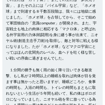
宙」、またその上には「パイル宇宙」など、「ホメオ
球」まで到達する８千数百段階は、我々には地獄に感
じました。「ホメオ球」を占領してから、そこで始め
て軍団独自の「意識computer」が開発され、また、宇
宙戦士も地上の肉体に相応する「マクロ体」と呼ばれ
る外宇宙用の力体(戦闘用)を身に纏う事が出来て、ニオ
ヤル術(創造主念手刀術)を取得し、敵と対等に戦える様
になりました。たが「ホメオ球」などマクロ宇宙にと
ってはほんの玄関先のレベル、血ヘドを吐く様な苦し
い戦いの序曲に過ぎませんでした。
１分間の猶予も無く雨の如く降り注いできる敵攻
撃、もし私が２時間以上の睡眠を取れば肉体が目を覚
ます事は無かったと思いますが、睡眠どころか、食事
の時間も、入浴の時間も、トイレの時間もまともに取
れないという生活が５年間も続いて、私の体はボロボ
ロになっていました。ニオヤル砲を常に放っている為
に、１週間に一度は体のどこかの骨が折れるか、筋が