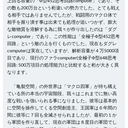
上回る容量の「Φ型452思考回路computer
」であり、そ
の数も200万台という桁違いの勢力でした。とても戦え
る相手ではありませんでしたが、戦闘用のマクロ体で
相手を握り潰す事は出来ても処理が追いつかず、膨大
な敵物質を溶解する為に我々が作り出したのは「ダグ
レcomputer」であり、この性能は「全極子Φ型452思考
回路」という敵の上を行くものでした。現在もダグレ
computerは実在していますが、解析容量が４万5000項
目であり、現行のファラcomputer(全極子Φ型648思考
回路: 500万項目の処理能力)と比較すると桁が大きく異
なります。
「亀裂空間」の外世界は「マクロ四軍」が待ち構え
ている所の本当の宇宙階段、我々はこれまでに無い高
度な戦いを強いられる事になりました。彼等は基本的
に空間を操作してくる空間創造主、王国軍は６年間の
間に彼等に７回も全滅させられましたが、最初の１か
ら軍団を作り直して、現在の軍団は８度目の軍団でし