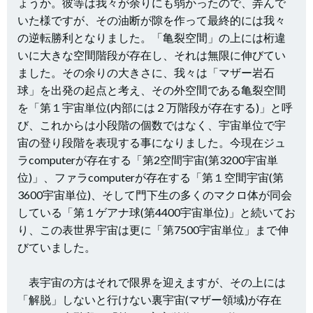
ょうか。彼等は我々が余りにも弱かったので、弄んで
いた様ですが、その油断が隙を作って最終的には我々
の逆転勝利となりました。「亀裂空間」の
上には桁違
いに大きな空間階段が存在し、それは無限に伸びてい
ました。その余りの大きさに、我々は「マザー岩石
球」を出発の起点と考え、その外空間である亀裂空間
を「第１宇宙単位(内部には２万階段が存在する)」と呼
び、これからは小段階の個数ではなく、宇宙単位で宇
宙の登り段階を表現する事になりました。
今現在ジュ
ラcomputerが存在する「第2空間宇宙(第3200宇宙単
位)」、ファラcomputerが存在する「第１空間宇宙(第
3600宇宙単位)、そして門下生の多くのマクロ体が同会
している「第１ゲアナ球(第4400宇宙単位)」と続いてお
り、この表世界宇宙は更に「第7500宇宙単位」まで伸
びていました。
表宇宙の方はそれで限界を迎えますが、その上には
「解脱」しないと行けない裏宇宙(マザー領域)が存在