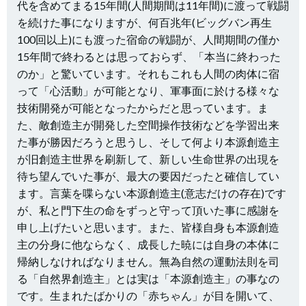
代を含めてまる15年間(人間期間は11年間)に渡って戦闘
を続けた事になりますが、何百兆年(ビッグバン再生
100回以上)にも渡った宿命の戦闘が、人間期間の僅か
15年間で終わるとは思っておらず、「本当に終わった
のか」と驚いています。それもこれも人間の肉体に宿
って「心活動」が可能となり、軍事面に於ける様々な
技術開発が可能となったからだと思っています。ま
た、敵創造主が開発した空間操作技術などを学習出来
た事が勝因だろうと思うし、そして何より本源創造主
が旧創造主世界を刷新して、新しい生命世界の出現を
待ち望んでいた事が、最大の要因だったと確信してい
ます。言葉を喋らない本源創造主(意志だけの存在
)です
が、私と門下生の命をずっと守って頂いた事に感謝を
申し上げたいと思います。また、皆様自身も本源創造
主の分身に他ならなく、成長した暁には自身の本体に
帰納しなければなりません。無為自然の運動法則を司
る「自然界創造主」とは実は「本源創造主」の事なの
です。生まれたばかりの「赤ちゃん」が目を開いて、