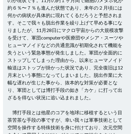
のが現状です。11月の約１ヶ月間で細胞のメタボ化が
約６％〜７％も進んだ状態であり、来年の２月頃には
何かの病状が具体的に現れてくるだろうと予想されま
す。そこで我々も脱出作業を繰り上げて早める事にな
りましたが、11月28日にマクロ宇宙からの大規模攻撃
を受けて、軍団computerや医療団やメシア・スーツや
ヒューマノイドなどの共通意識が初期化されて機能を
失うという緊急事態が発生しました。軍団が全面的に
ストップしてしまった理由から、以来ヒューマノイド
輸送はストップが掛かった状況であり、完全復旧は12
月末という事態になってしまいました。脱出作業に大
幅な遅れが生じた事から、抜本的な対策が必要とな
り、軍団としては博打手段の如き「カケ」に打って出
ざるを得ない状況に追い込まれました。
博打手段とは他星のコアを地球に移植するという目
茶苦茶な手段の事ですが、幸い我々は軍事技術として
空間を操作する特殊技術を身に付けており、次元空間