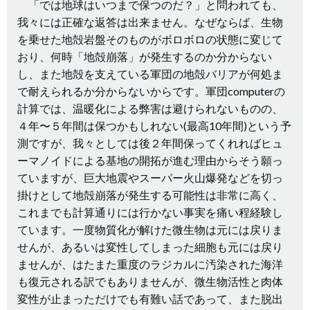
「では地球はいつまで保つのだ？」と問われても、
我々には正確な返答は出来ません。なぜならば、生物
を乗せた地殻岩盤そのものがボロボロの状態に変じて
おり、何時「地殻崩落」が発生するのか分からない
し、また地殻を支えている軍団の地殻バリアが何処ま
で耐えられるか分からないからです。軍団computerの
計算では、温暖化による弊害は避けられないものの、
４年〜５年間は保つかもしれない(最高10年間)という予
測ですが、我々としては後２年間保ってくれればヒュ
ーマノイドによる基地の開拓が進む理由からそう願っ
ていますが、巨大地震やスーパー火山爆発などを切っ
掛けとして地殻崩落が発生する可能性は非常に高く、
これまでも計算通りには行かない事実を痛い程経験し
ています。一度物質化が解けた微生物は元には戻りま
せんが、あるいは変性してしまった細胞も元には戻り
ませんが、はたまた重度のラジカルに汚染された海洋
も復元される訳でもありませんが、微生物活性と肉体
変性が止まっただけでも有難い話であって、また脱出