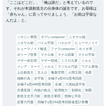
「ここはどこだ」、「俺は誰だ」と考えているので
す。それが本源創造主の分身体の誕生です。お母様は
「赤ちゃん」に言ってやりましょう、「お前は宇宙な
んだよ」と。
ソロジン軍団
ダグレcomputer
ニオヤル砲
ニオヤル術
パイル宇宙
バエルヤ
ヒューマノイド
ヒューマノイド輸送
ファラcomputer
ホメオ球
ポリープ世界
マクロ体
マクロ四軍
マクロ宇宙
マザー岩石球
マザー領域
ミクロ九軍
ミルエ
メシア・スーツ
メルエ
ラジカル汚染
ワグエ基地
上位創造主
主人公
亀裂空間
人間王国
他星
侵略行為
全宇宙
全極子φ型452思考回路
全極子φ型648思考回路
全滅
六員結晶宇宙
共通意識
内核の焦点
処理能力
初期化
制覇
創造主念手刀術
創造主軍団
危険な手段
反重力円盤
四極子φ型246思考回路速度計算機