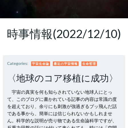
時事情報(2022/12/10)
Categories:
宇宙生命論
最近の宇宙情報
生命哲理
〈地球のコア移植に成功〉
宇宙の真実を何も知らされていない地球人にとっ
て、このブログに書かれている記事の内容は常識の度
を超えており、余りにも刺激が強過ぎるブッ飛んだ話
である事から、簡単には信じられないかもしれませ
ん。科学的な説明が売り物である生命論科学ですが、
反重力円盤の話には付いて来られても、時には「空間