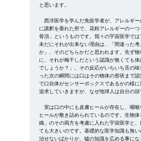
と思います。
西洋医学を学んだ免疫学者が、アレルギーの原
に講釈を垂れた所で、花粉アレルギーの一つ
骨頂」というものです。我々の宇宙医学では
未だにそれが出来ない理由は、「間違った考
か」、そのどちらかだと思われます。先ず物
に、それが梅干しだという認識が無くても体
でしょうか？」。その反応がいちいち舌の味
った次の瞬間には口はその物体の形状まで認
で口自体がセンサーボックスであるかの様に
追求していきますが、なぜ地球人は自分の頭
実は口の中にも皮膚ヒールが存在し、咽喉や
ヒールが敷き詰められているのです。生物体
織」のその両方を考慮に入れた宇宙医学と、
ても大きいのです。基礎的な医学知識も無い
治せないばかりか、嘘の知識を広める事にな