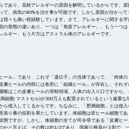
らであり、花粉アレルギーの原因を解明しているからです。原
って、病気の80%を治す事が可能です。しかし原因が分かって
は我々も痛い程経験しています。さて、アレルギーに関する宇
類の形態の違いあり、一つは「免疫アレルギー」、もう一つは
レルギー、もう片方はアストラル体のアレルギーです。
ヒール」であり、これぞ「遺伝子」の当体であって、「肉体の
皮膚ヒールの内部には各所に「組織ヒール」が存在し、それぞ
咽喉はこの皮膚ヒールの管轄領域、人体の出入り口ですから、
細胞: マストセル)が300万人も配置されているという厳重な
から侵入してくるからです。ちなみに、「肥満細胞」とは侵入
見張り番の役割を果たしています。体細胞は皆ヒール細胞であ
状態ですが、しかし、体細胞の全てが司令塔である「皮膚ヒー
のかと言えば、その数は約1/3であり、国家公務員が３割で、