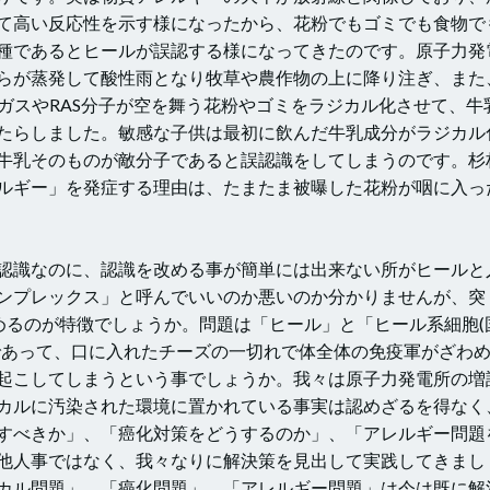
て高い反応性を示す様になったから、花粉でもゴミでも食物で
種であるとヒールが誤認する様になってきたのです。原子力発
らが蒸発して酸性雨となり牧草や農作物の上に降り注ぎ、また
ガスやRAS分子が空を舞う花粉やゴミをラジカル化させて、牛
たらしました。敏感な子供は最初に飲んだ牛乳成分がラジカル
牛乳そのものが敵分子であると誤認識をしてしまうのです。杉
ルギー」を発症する理由は、たまたま被曝した花粉が咽に入っ
認識なのに、認識を改める事が簡単には出来ない所がヒールと
ンプレックス」と呼んでいいのか悪いのか分かりませんが、突
めるのが特徴でしょうか。問題は「ヒール」と「ヒール系細胞(
であって、口に入れたチーズの一切れで体全体の免疫軍がざわ
起こしてしまうという事でしょうか。我々は原子力発電所の増
カルに汚染された環境に置かれている事実は認めざるを得なく
すべきか」、「癌化対策をどうするのか」、「アレルギー問題
他人事ではなく、我々なりに解決策を見出して実践してきまし
カル問題」、「癌化問題」、「アレルギー問題」は今は既に解