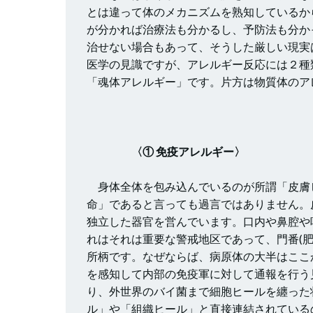
とは違って体のメカニズムを熟知しているか
が分かれば治療法も分かるし、予防法も分か
治せない場合もあって、そうした厳しい現実
医学の見識ですが、アレルギー反応には２種
「魂体アレルギー」です。片方は物質体のア
〈① 免疫アレルギー〉
身体全体を包み込んでいるのが所謂「皮膚
命」であると言っても過言ではありません。
独立した器官を営んでいます。口内や鼻腔や
れはそれは重要な警戒地区であって、門番(肥満
所柄です。なぜならば、病原体の大半はここ
を感知して内部の免疫軍に対して通報を行う
り、外世界のバイ菌まで細胞ヒールを纏った
ル」や「組織ヒール」と直接連結されている