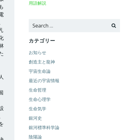
用語解説
も
電
、
Search
乳
for:
化
カテゴリー
林
お知らせ
た
創造主と龍神
宇宙生命論
人
最近の宇宙情報
生命哲理
国
生命心理学
め
設
生命気学
、
銀河史
を
銀河標準科学論
陰陽論
決