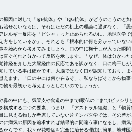
因に対して「IgE抗体」や「IgG抗体」がどうのこうのと如
も治せないならば、それはただの机上の理論に過ぎなく、「愚
アレルギー反応を「ビシャ」っと止められるのに、地球医学で
え方をしているか」、それとも「根本的に何も分かっていない
事を始めから考えてみましょう。口の中に梅干しが入った瞬間
は直ぐそれと分かって反応を示します。「なぜ、体は分かった
覚神経を介した大脳経由の反応である訳がなく、口に梅干しが
知している事は確かです。大脳ではなく口が認知しており、ま
思えます。「口の中には何か在るぞ」、私ならばそこから物事
で物を最初から考えようとしないのでしょうか。
鼻の中にも、気管支や食道の中まで(喉仏の上まで)ビッシリ
を構成する二つの要素、つまり、「アストラル組織」と「物質
目に見える物しか考慮していない片チンバ医学では、その差が
のに病気の原因を追求すれば結果的に間違う事になるし、病気
るからです。我々が花粉症を完全に治せる理由は簡単、地球医