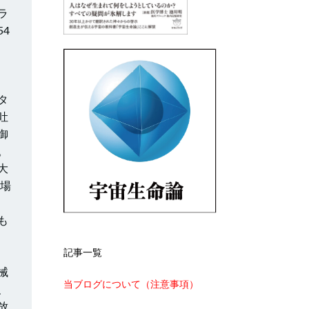
ラ
4
タ
吐
御
。
大
の場
も
記事一覧
械
当ブログについて（注意事項）
、
放