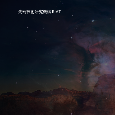
コ
ン
先端技術研究機構 RIAT
テ
ン
ツ
へ
ス
キ
ッ
プ