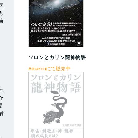
因
も
宙
ソロンとカリン龍神物語
Amazonにて販売中
れ
そ
場
者
一