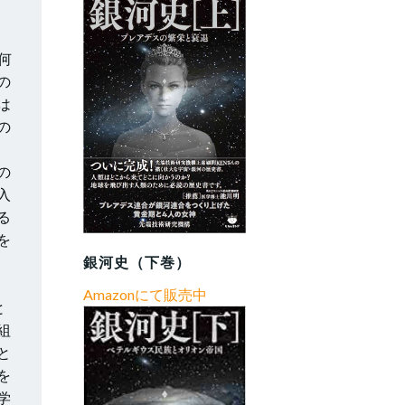
何
の
は
の
の
入
る
を
銀河史（下巻）
Amazonにて販売中
と
組
と
を
学