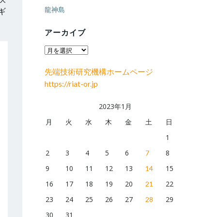
龍神島
ギ
アーカイブ
ア
ー
先端技術研究機構ホームページ
カ
https://riat-or.jp
イ
ブ
2023年1月
月
火
水
木
金
土
日
1
2
3
4
5
6
8
7
9
10
11
12
13
15
14
16
17
18
19
20
22
21
23
24
25
26
27
29
28
30
31