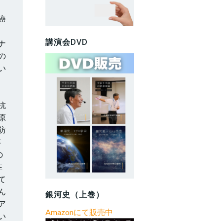
癌
講演会DVD
ナ
の
い
抗
原
防
事
の
在
て
ん
銀河史（上巻）
ア
Amazonにて販売中
い