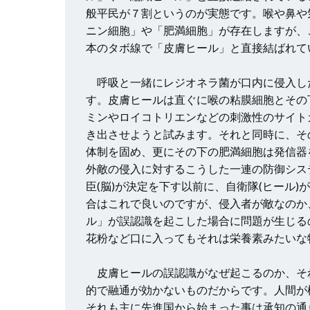
般平民が７割というのが実態です。喉や鼻や
ニン細胞」や「肥満細胞」が存在しますが、
本のタボ線で「皮膚ヒール」と直接結ばれて
呼吸と一緒にレジオネラ菌が口内に侵入し
す。皮膚ヒールは直ぐに喉の粘膜細胞とその
ミンやロイコトリエンなどの刺激性のサイト
き出させようと試みます。それと同時に、そ
体制を固め、更にその下の肥満細胞は発信器
外敵の侵入に対するこうした一連の防御シス
臣(脳)が決定を下す以前に、自衛隊(ヒール
合はこれで良いのですが、侵入者が敵なのか
ル」が誤認識を起こした場合に問題が生じる
花粉など口に入ってもそれは栄養素みたいな
皮膚ヒールの誤認識がなぜ起こるのか、そ
的で融通が効かないものだからです。人間が
それも主に先進国から始まった事は承知の通