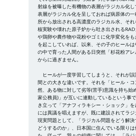
射線を被曝した有機物の表層がラジカル化し
表層がラジカル化を呈しておれば病原体の一
所から放出される高濃度のラジカル水、それ
核実験や壊れた原子炉から吐き出されるRAD
や鶏卵や農作物や花粉やゴミに化学変化をも
を起こしていれば、以来、その子のヒールは
の中で育った人間がある日突然「杉花粉アレ
からに過ぎません。
ヒールが一度学習してしまうと、それが誤
間との大きな違いです。それを「ヒール・コ
然、ある物に対して劣等(苦手)意識を持ち始
家公務員)」が互いに連動しているという事
き立って「アナフィラキシー・ショック」を
には異議を唱えますが、既に建設されてラジ
現実問題として、「ラジカル問題をどう解決
どうするのか」、日本国に住んでいる限りは
た。従って、我々の組織に関しては、「ラジ