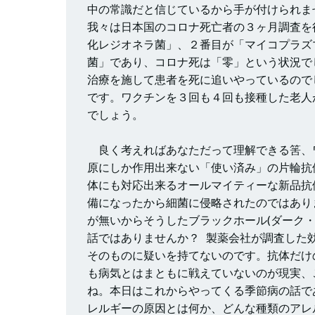
中の常識だと信じているから手が付けられま
我々は日本国のコロナ死亡者の３ヶ月調査を
化レジオネラ菌」、２番目が「マイコプラズ
菌」であり、コロナ死は「零」という状況で
治療を施して患者を死に追いやっているので
です。ワクチンを３回も４回も接種した老人
でしょう。
良く考えればあなただって理解できる筈、
原にしか作用出来ない「使い済み」の片輪抗
体にも対応出来るオールマイティーな新品抗
備になったから細菌に侵略されたのではあり
が無いからそうしたブラックホール(ダーク
話ではありませんか？ 製薬会社が調査した
そのものに疑いを持てないのです。抗体だけ
も病気とはまともに戦えていないのが現実、
ね。本日はこれからやってくる季節病の話で
レルギーの原因とは何か、どんな種類のアレ