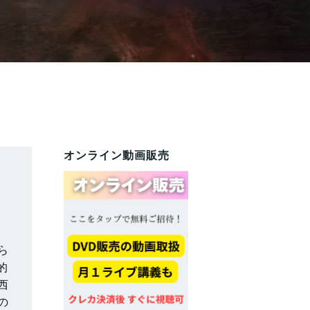
オンライン動画販売
ら
的
西
の