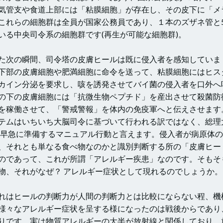
気管支や食道上部には「粘膜細胞」が存在し、その皮下に「メ
これらの細胞群は全員が国家公務員であり、１本のズザネ管と5
いる中央司令系の細胞群です(再生が可能な細胞群)。
た次の瞬間、司令塔の皮膚ヒールは既に侵入者を感知していま
下部の皮膚細胞や肥満細胞に命令を送って、粘膜細胞にはヒス
カイン分泌を要求し、咳を誘発させてバイ菌の侵入者を口外へ
の下の皮膚細胞には「抗微生物ペプチド」を産出させて殺菌防
を稼働させて、「警戒警報」を体内の免疫軍へと伝えさせます
テムはいちいち大脳司令に基づいて行われる訳ではなく、総理
)が早急に準備するマニュアル行動と言えます。侵入者が病原体
、それとも単なる食べ物なのかと識別判断する所の「皮膚ヒー
のであって、これが所謂「アレルギー疾患」なのです。そもそ
物、それがなぜ？ アレルギー症状として現れるのでしょうか。
れはヒールの判断力が人間の判断力とは比較にならない程、機
様々なアレルギー症状を呈する様になったのは戦後からであり
りです。実は物質アレルギーの大半が放射線と関係しており、