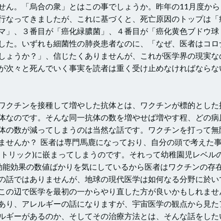
せん。「烏合の衆」とはこの事でしょうか。昨年の11月度から
行なってきましたが、これに基づくと、死亡原因のトップは「
マ」、３番目が「癌化緑膿菌」、４番目が「癌化黄色ブドウ球
した。いずれも細菌性の肺炎患者なのに、「なぜ、医者はコロ
しょうか？」、信じたくありませんが、これが医学界の現実な
が次々と死んでいく事実を読者は重く受け止めなければならな
ワクチンを接種して増やした抗体とは、ワクチンが標的とした
体なのです。そんな同一抗体の数を増やせば増やす程、どの病
体の数が減ってしまうのは当然な話です。ワクチンを打って無
ませんか？ 医者は専門馬鹿になっており、自分の頭で考えた
・トリック)に嵌まってしまうのです。それって幼稚園児レベル
効能効果の数値ばかりを気にしているから医者はワクチンの存
の話ではありませんが、地球の現代医学は如何なる分野に於い
この辺で医学を最初の一からやり直した方が良いかもしれませ
あり、アレルギーの話になりますが、宇宙医学の観点から見た
ルギーがあるのか、そしてその治療方法とは、そんな話をした