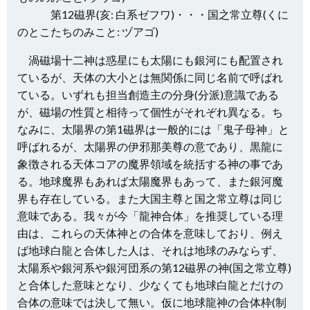
第12磁界(亥: 白系ゼフワ)・・・国之常立尊(くに
のとこたちのみこと: ヅアゴ)
渦磁場十二神は惑星にも太陽にも銀河にも配置され
ているが、天体の大小とは無関係に同じ名前で呼ばれ
ている。いずれも担当創造主の分身(分派)意識である
が、磁場の性質と相待って個性がそれぞれ異なる。ち
なみに、太陽界の第1磁界は一般的には「鬼子母神」と
呼ばれるが、太陽界の伊邪那美尊の意であり、黒龍に
象徴される天体コアの魔界領域を統括する神の事であ
る。地球魔界もあれば太陽魔界もあって、また銀河魔
界も存在している。また大国主尊と国之常立尊は同じ
意味である。我々が今「龍神合体」を推奨している理
由は、これらの天体神との合体を意味しており、例え
ば地球白龍と合体した人は、それは地球のみならず、
太陽系や銀河系や銀河団系の第12磁界の神(国之常立尊)
と合体した意味となり、少なくても地球白龍とだけの
合体の意味では決して無い。仮に地球龍神の合体枠(制