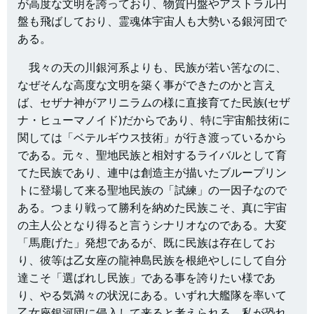
が高度な文明を誇っており、物質円盤やアストラル円
盤も飛ばしており、霊魂体宇宙人も大勢いる銀河団で
ある。
我々の天の川銀河系よりも、民族が若い筈なのに、
なぜそんな高度な文明を築く事ができたのかと言え
ば、セザナ神がアリニラムの様に直接育てた民族(セザ
ナ・ヒューマノイド)だからであり、特に宇宙船技術に
関しては「ベテルギウス技術」が行き渡っているから
である。元々、聖地民族と相対するライバルとして育
てた民族であり、連中は創造主が描いたブループリン
トに登場して来る聖地民族の「試練」の一因子なので
ある。つまり戦って勝利を納めた民族こそ、真に宇宙
の主人公となり得ると言うシナリオなのである。大変
「馬鹿げた」発想であるが、既に民族は存在してお
り、彼等は乙女座の龍神島民族を根絶やしにして自分
達こそ「選ばれし民族」である事を誇りたい様であ
り、やる気満々の状況にある。いずれ大艦隊を率いて
乙女座銀河団に侵入して来ると考えられる。私が恐れ