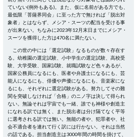
ていない(例外もある)。また、仮に名前がある方でも、
最低限「菩薩界同会」に至った方で無ければ「脱出対
象者」とはならず、メシア・スーツの配当を受ける事
が出来ない。ちなみに2023年12月末日までにメシア・
スーツを獲得した方は470名に満たない。
この世の中には「選定試験」なるものが数々存在す
る。幼稚園の選定試験、小中学生の選定試験、高校受
験、大学受験、国家試験、就職試験など色々あるが、
国家公務員になるにも、医者や弁護士になるにも、芸
能人になるにも、俳優や声優になるにも、音楽家にな
るにも、それぞれに選定試験がある。努力してその難
関を突破しなければ「合格」のニノ字は決して得られ
ない。無論それは宇宙でも一緒、誰でも神様や創造主
になれる訳では無く、また脱出者は分け隔てなく平等
に選考される訳では無い。無能の者や、犯罪者や、社
会不適合者を連れて行く訳には行かない。それは当然
の話である。担当創造主は3000年間の時間を掛けて、