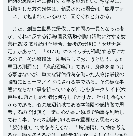
近隣の黒龍神社に参拝する事を勧めたい。ちなみに、
祈願をした方の身体は、領受された場合は「魔界フォ
ース」で包まれているので、直ぐそれと分かる。
また、創造主世界に帰依して仲間の一員となった者
が、それに反する行為(普及活動や脱出活動に対する妨
害行為)を取り続けた場合、最後の最後に「セザナ選
定」があって、「KIZU」のスイッチが作動する事にな
るので、その警鐘は一応鳴らしておこうと思う。また
軍団の刑罰とは「意識召喚刑」であり、身体を傷つけ
る事はないが、重大な背信行為を働いた人物は最後の
段階にヒューマノイドにされる事である。その様な事
態にならない事を祈っているが、心をダークサイド(六
道界)に落としめた者は何をしでかすか、計りし得ない
からである。心の底辺領域である本能階や感情階で思
考するのでは無く、常に心の高い領域で物事を判断し
て行く事、それを訓練づける事が重要だと思われる。
「腹(本能)」で物を考えるな、「胸(感情)」で物を考え
るな、物を考えるのは「頭(理性)」か、もしくは「頭の