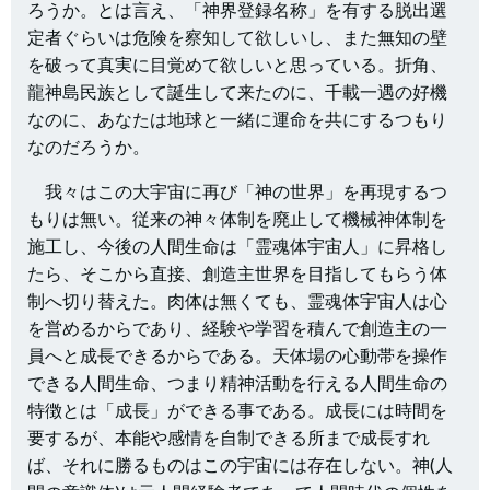
ろうか。とは言え、「神界登録名称」を有する脱出選
定者ぐらいは危険を察知して欲しいし、また無知の壁
を破って真実に目覚めて欲しいと思っている。折角、
龍神島民族として誕生して来たのに、千載一遇の好機
なのに、あなたは地球と一緒に運命を共にするつもり
なのだろうか。
我々はこの大宇宙に再び「神の世界」を再現するつ
もりは無い。従来の神々体制を廃止して機械神体制を
施工し、今後の人間生命は「霊魂体宇宙人」に昇格し
たら、そこから直接、創造主世界を目指してもらう体
制へ切り替えた。肉体は無くても、霊魂体宇宙人は心
を営めるからであり、経験や学習を積んで創造主の一
員へと成長できるからである。天体場の心動帯を操作
できる人間生命、つまり精神活動を行える人間生命の
特徴とは「成長」ができる事である。成長には時間を
要するが、本能や感情を自制できる所まで成長すれ
ば、それに勝るものはこの宇宙には存在しない。神(人