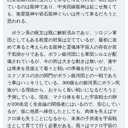
ているのは龍神であり、中央回線龍神は起こせ無くて
も、衛星龍神や岩石龍神ぐらいは作って来るだろうと
思われる。
ボラン系の呪文は既に解析済みであり、ソロジン軍
団としてもある程度の対策は立てているが、最初に攻
めて来ると考えられる龍神と霊魂体宇宙人の存在が若
干気掛かりである。ボラン銀河団にも軍団シルエが配
備されているが、今の所は大きな動きは無いが、連中
は将来を見据えて着々と戦いの準備を行なっており、
エクソダスの次の関門がボラン銀河団との一戦であろ
う事はハッキリしている。300個もの銀河系にボラン民
族がいる理由から、おそらく長い戦いになるだろうと
予測している。現在、マクロ体を有した宇宙戦士の卵
が200名近く生命論の関係者にはいるので、安心してい
るが、仮に他星へ移住したとしても、肉体を失えばマ
クロ体も失うことになるから、未来の子供達を宇宙戦
士として育てて行く必要がある。我々はマクロ宇宙の