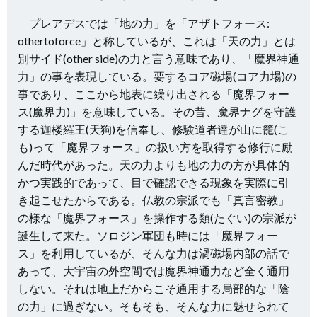
プレアデスでは「地の力」を「アザトフォース:
othertoforce」と称しているが、これは「天の力」とは
別サイド(other side)の力と言う意味であり、「魔界神通
力」の事を表現している。要するコア磁場(コア力場)の
事であり、ここから地表に繰り出される「魔界フォー
ス(魔界力)」を意味している。その昔、魔界ナグを守護
する迦楼羅王(天狗)を信奉し、修験道者達が山に籠(こ
も)って「魔界フォース」の扱い方を取得する修行に励
んだ時代があった。天の力よりも地の力の方が具体的
かつ実践的であって、目で確認できる現象を実際に引
き起こせたからである。仏教の宗派でも「真言密教」
の様な「魔界フォース」を操作する類(たぐい)の宗派が
誕生して来た。ソロジン軍団も時には「魔界フォー
ス」を利用しているが、そんな力は渦磁場内部の話で
あって、大宇宙の外空間では魔界神通力など全く通用
しない。それは地上だからこそ通用する局部的な「陰
の力」に過ぎない。そもそも、そんな力に魅せられて