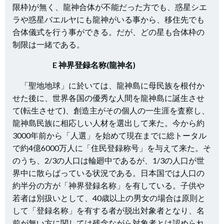
限枠)が無く、龍神合体が不能だった方でも、惑星シエ
ラや惑星バエルヤにも龍神がいる事から、移住先でも
合体儀式を行う事ができる。だが、どの星も合体枠の
制限は一緒である。
E 神界登録名称(龍神名)
「聖地地球」に於いては、龍神島に母民族を根付か
せた後に、世界各国の優秀な人間を龍神島に誕生させ
て(転生させて)、創造主がその個人の一生涯を査察し、
龍神島民族に相応しい人材を選出して来た。今から約
3000年前から「人選」を始めて現在までに総トータル
で約4億6000万人に「住民登録称号」を与えて来た。そ
のうち、2/3の人口は輪廻中であるが、1/3の人口が世
界中に散らばっている状況である。日本国では人口の
約半分の方が「神界登録名称」を有している。子供や
若者は別扱いとして、40歳以上の男女の場合は原則と
して「登録名称」を有する者が脱出対象者となり、名
前が無い方に関しては残念ながら対象者とは認められ