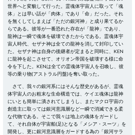
世界へと変貌して行った。霊魂体宇宙人に取って「魂
体」とは早い話が「肉体」であり「命」だった。それ
を無くしてしまえば「ただの銀河神」と成り果てるか
らである。彼等が一番恐れた存在が「龍神」であり、
龍神は一瞬で魂体を破壊できたからである。霊魂体宇
宙人時代、セザナ神は全ての龍神を消して封印してい
た。セザナ神は自身の後継者が定まると同時に、KEN
に龍神を起こさせて、オリオン帝国を破壊する様に命
令を下した。KENは全ての霊魂体宇宙人を召喚し、彼
等の乗り物(アストラル円盤)を奪い取った。
さて、我々の銀河系にはそんな歴史があるが、霊魂
体宇宙人のお粗末な生命構造では、ケイエ魂体は龍神
にいとも簡単に潰されてしまうし、またマクロ宇宙の
創造主に取っては銀河意識層など一瞬で消滅できる柔
な代物である。そこで我々は地上の魂体をガードし
て、それ自体が宇宙船(足)となる「メシア・スーツ」を
開発し、更に銀河意識層をガードする為の「銀河サラ