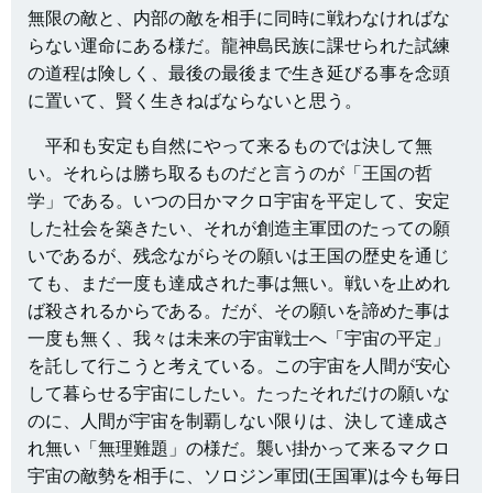
無限の敵と、内部の敵を相手に同時に戦わなければな
らない運命にある様だ。龍神島民族に課せられた試練
の道程は険しく、最後の最後まで生き延びる事を念頭
に置いて、賢く生きねばならないと思う。
平和も安定も自然にやって来るものでは決して無
い。それらは勝ち取るものだと言うのが「王国の哲
学」である。いつの日かマクロ宇宙を平定して、安定
した社会を築きたい、それが創造主軍団のたっての願
いであるが、残念ながらその願いは王国の歴史を通じ
ても、まだ一度も達成された事は無い。戦いを止めれ
ば殺されるからである。だが、その願いを諦めた事は
一度も無く、我々は未来の宇宙戦士へ「宇宙の平定」
を託して行こうと考えている。この宇宙を人間が安心
して暮らせる宇宙にしたい。たったそれだけの願いな
のに、人間が宇宙を制覇しない限りは、決して達成さ
れ無い「無理難題」の様だ。襲い掛かって来るマクロ
宇宙の敵勢を相手に、ソロジン軍団(王国軍)は今も毎日