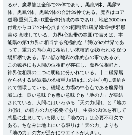
るが、魔界龍は全部で36体であり、黒龍9体、黒麟9
体、黒鳳9体、黒武9体の合計36神である。魔界はコア
磁場(重列元素=D重合体)領域の事であり、地底3000km
付近からコアの中心点までの範囲(第1磁界領域=伊邪那
美)を意味している。力界(心動帯の範囲)で言えば、本
能階の第1力界に相当する究極的な「我(が)の世界であ
って、重力の向心点に相応しい求核的な我(われ)を保つ
場所柄である。早い話が地獄の集約点の事であるが、
この磁界にも人間の位相群が存在し、魔界位相群と、
神界位相群の二つに明確に分かれている。十二磁界層
から発する渦磁場の求核重力(線)はこの中心点に集約さ
れて循環している。磁場と力場の中心点である魔界領
域には、良い意味でも悪い意味でも「地の力」が集結
されている。人間にはいわゆる「天の力(陽)」と「地の
力(陰)」の両方の力が必要であり、生身の肉体を有して
惑星に生息している限りは「地の力」は必要不可欠で
ある。ちなみに地上にいる限りは「天の力」よりも
「地の力」の方が遥かにウエイトが大きい。