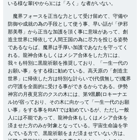
いる様な輩(やから)には「ろく」な者がいない。
魔界フォースを正当な力として受け留めて、守備や
防御や成就の為の手段として使う事、早い話が「伊邪
那美尊」から正当な加護を頂く事に意味があって、創
造主世界に帰依して人間王国の為に尽力を投じる姿勢
であるならば、魔界は手厚い加護であなたを守ってく
れる。龍神合体もしくはメシア合体をした方には、
我々も特別に黒龍祈願を推奨しており、「一生一代の
お願い事」をする様に勧めている。高天原の「創造主
世界」に帰依した方は特別な計らいで(代償無しで)魔界
の守護を全面的に受ける事ができるからである。伊勢
神宮の月夜見宮のクスの木には、第9黒麟(ロキーナエ
ル)が宿っており、その木に向かって「一生一代のお願
い事」をする事をRIATでは勧めているが、ただし一般
人には不能であって、龍神合体もしくはメシア合体を
済ませた方のみが対象となっている。宇宙生命論を学
んでいる方で、黒龍祈願をまだ済ませていない方は、