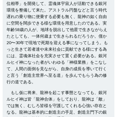
位相帯」を開発して、霊魂体宇宙人が活動できる銀河
環境を整備して来た。アストラル円盤などと言う時代
遅れの乗り物に便乗する必要も無く、龍神の如く自由
に空間を闊歩できる様な環境を用意したのである。実
年齢58歳の人が、地球を脱出して他星で生きながらえ
たとしても、一体何歳まで生きられるだろうか。僅か
20〜30年で現地で死期を迎える事になってしまう。も
っと生きて若者達や未来社会に貢献できる様にする為
には、霊魂体社会を充実させて置く必要がある。銀河
ルヒイ神になった者がいわゆる「神様業務」をこなし
て、人間の面倒を見ながら、自身の成長を導いて行く
と言う「創造主世界へ至る道」を歩んでもらう為の修
行の道である。
もし仮に将来、龍神を起こす事態となっても、銀河
ルヒイ神は皆「龍神合体」をしており、龍神は「敵」
では無く、むしろ皆様を守護してくれる心強い存在と
なる。龍神は基本的に創造主の手足、創造主門下の銀