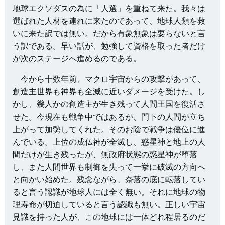
地球エクソダスの為に「人選」を重ねて来た。我々は
選ばれた人材を連れに来たのであって、地球人類を救
いに来た訳では無い。だから有象無象は要らないと言
う訳である。早い話が、勉強して資格を取った者だけ
が次のステージへ進めるのである。
今から十数年前、マクロ宇宙からの攻撃があって、
創造主世界も神界も全滅に近いダメージを受けた。し
かし、幾人かの創造主が生き残って人間王国を復活さ
せた。今現在も戦争中ではあるが、門下の人間が立ち
上がって加勢してくれた。そのお陰で戦争は優位に進
んでいる。上位の成仏神が全滅し、惑星神と地上の人
間だけが生き残ったが、無政府状態の惑星神が堕落
し、また人間世界も制御を失って一挙に破滅の方向へ
と向かい始めた。残念ながら、奈落の底に転落してい
ると言う認識が地球人には全く無い。それに地球の物
理寿命が切迫していると言う認識も無い。正しい宇宙
見識を持った人が、この地球には一体どれ程居るのだ