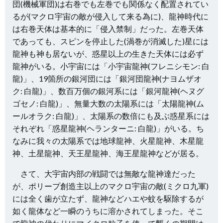
団(機械軍団)は右巻でも左巻でも関係なく配置されてい
るが(マクロ宇宙の敵が侵入して来る為に)、龍神時代に
は右巻天体は基本的に「侵入禁制」だった。左巻天体
であっても、スピンを停止した(渦巻が消滅した)星には
龍神も神も居ないが、惑星以上の生きた天体には必ず
龍神がいる。小宇宙には「小宇宙龍神(フレニシモン: 白
龍)」、19箇所の銀河団には「銀河団龍神(ナヨムザオ
ク: 白龍)」、数百万個の銀河系には「銀河龍神(ヘヌグ
ゴセノ: 白龍)」、無量大数の太陽系には「太陽龍神(ム
ールオラク: 白龍)」、太陽系の数倍にも及ぶ惑星系には
それぞれ「惑星龍神(ヘランターニ: 白龍)」がいる。ち
なみに我々の太陽系では地球龍神、火星龍神、木星龍
神、土星龍神、天王星龍神、海王星龍神などが居る。
さて、大宇宙内部の戦闘では無敵な龍神達だった
が、ポリープ創造主以上のマクロ宇宙の敵(ミクロ九軍)
には全く歯が立たず、龍神などハエや蚊を駆除するが
如く龍体など一瞬のうちに溶かされてしまった。そこ