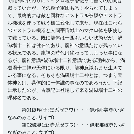
で龍神の代わりにマイクロ粒子を使って暫くの期間は
戦っていたが、その粒子軍団も悉くやられてしまっ
て、最終的には敵と同様なアストラル被膜やアストラ
ル機械を使って戦う様に変化して来た。現在はこれら
のアストラル機器と人間宇宙戦士のマクロ体を駆使し
て戦っている。既に龍体は一匹もいない状態だが、渦
磁場十二神は健在であり、龍神の意識だけが残ってい
る状況である。龍神の時代は終わってしまった事にな
るが、龍神意識=渦磁場十二神意識である理由から、渦
磁場十二神が天体にいる限り、龍神意識もまた生きて
いる事になる。そもそも渦磁場十二神とは、つまり天
体神とは、具体的に一体誰の事なのであろうか。下記
に示したのが、古事記に登場して来る渦磁場十二神の
呼称名である。
第01磁界(子: 黒系ゼフワ)・・・伊邪那美尊(いざ
なみのみこと: リイゴ)
第02磁界(丑: 赤系ゼフワ)・・・伊邪那岐尊(いざ
なぎのみこと: ウギゴ)