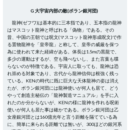
G 大宇宙内部の敵(ボラン銀河団)
龍神(ゼフワ)は基本的に三本指であり、五本指の龍神
はマスコット龍神と呼ばれる「偽物」である。その
昔、中国の王朝では呪文(マスコット龍神形成呪文)で作
る置物龍神を「皇帝龍」と称して、皇帝の威厳を保つ
為に使われて来た経緯がある。体長は1.5mの黒龍で、
多少の運動はするが、空も飛べないし、また言葉も喋
らないのが特徴である。宇宙人に取っても、龍神は恐
れ崇める対象であり、古代から龍神信仰は根強く残っ
ている。KENの時代に既に巨大な天体龍神の姿は消え
たが、ボラン銀河団には龍神使いが何人も居て、どう
やって創造主秘伝の「龍神製造マニュアル」を手に入
れたのか分からないが、KENの様に龍神を作れる呪術
使いが何人も居た事は確かである。ボラン銀河団は乙
女座銀河団とは160億光年と言う距離を隔てている為
に、簡単に来られる距離では無いが、300ほどの銀河系