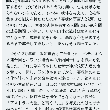
間の意識体)は元人間経験者であって人間時代の個性を
有するが、だがそれ以上の成長は無い。心を発動させ
られないからである。その神に魂体を与えて、心を稼
働させる能力を持たせたのが「霊魂体宇宙人(銀河ルヒ
イ神)」である。生身の肉体を有する人間は僅か80年間
の成長期間しか無い。だから肉体の滅後は銀河ルヒイ
神となって、成長期間を延長し、高度な心を涌現でき
る所まで成長して欲しいと、我々はそう願っている。
今から2万年前、銀河連合は二分化され、ベテルギウ
ス連合国とネワブジ連合国の身内同士による戦いが勃
発した。それに剛を煮やしたセザナ神が銀河人達の命
を奪って一掃し、頭を冷やさせてから、霊魂体のルヒ
イ化を計って永遠の命を銀河人達に与えた。銀河ルヒ
イ神の生命構造とは、自己の「銀河意識層(サイ粒子バ
イオン層)」と地上の「ケイエ魂体」のみと言う単純な
構造だった。物質円盤を操作できなくなった彼等に
「アストラル円盤」と言う「足」を与えたのはセザナ
神本人だった。以来、我々の銀河系は霊魂体宇宙人の