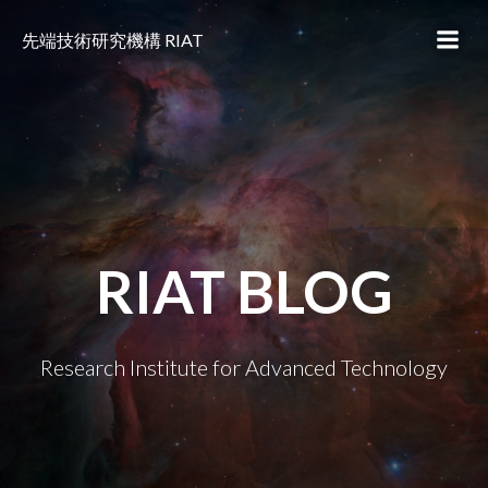
コ
ン
先端技術研究機構 RIAT
テ
ン
ツ
へ
ス
キ
ッ
プ
RIAT BLOG
Research Institute for Advanced Technology