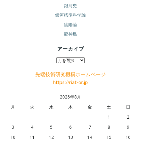
銀河史
銀河標準科学論
陰陽論
龍神島
アーカイブ
ア
ー
先端技術研究機構ホームページ
カ
https://riat-or.jp
イ
ブ
2026年8月
月
火
水
木
金
土
日
1
2
3
4
5
6
7
8
9
10
11
12
13
14
15
16