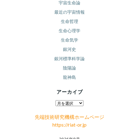
宇宙生命論
最近の宇宙情報
生命哲理
生命心理学
生命気学
銀河史
銀河標準科学論
陰陽論
龍神島
アーカイブ
ア
ー
先端技術研究機構ホームページ
カ
https://riat-or.jp
イ
ブ