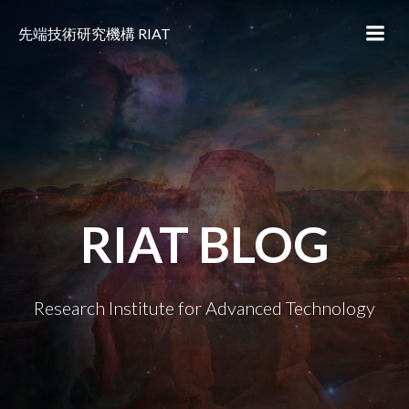
コ
ン
先端技術研究機構 RIAT
テ
ン
ツ
へ
ス
キ
ッ
プ
RIAT BLOG
Research Institute for Advanced Technology