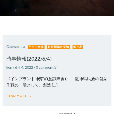
Categories:
宇宙生命論
銀河標準科学論
龍神島
時事情報(2022/6/4)
ken
/
6月 4, 2022
/
0
comment(s)
〈インプラント神弊害(意識障害)〉 龍神島民族の啓蒙
作戦の一環として、創造 […]
READ MORE