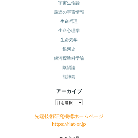
宇宙生命論
最近の宇宙情報
生命哲理
生命心理学
生命気学
銀河史
銀河標準科学論
陰陽論
龍神島
アーカイブ
ア
ー
先端技術研究機構ホームページ
カ
https://riat-or.jp
イ
ブ