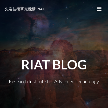
コ
ン
先端技術研究機構 RIAT
テ
ン
ツ
へ
ス
キ
ッ
プ
RIAT BLOG
Research Institute for Advanced Technology