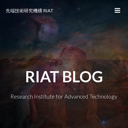
コ
ン
先端技術研究機構 RIAT
テ
ン
ツ
へ
ス
キ
ッ
プ
RIAT BLOG
Research Institute for Advanced Technology