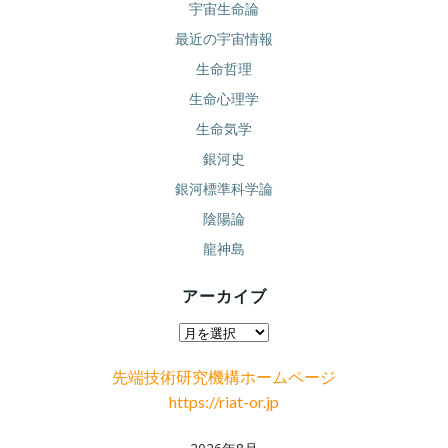
宇宙生命論
最近の宇宙情報
生命哲理
生命心理学
生命気学
銀河史
銀河標準科学論
陰陽論
龍神島
アーカイブ
ア
ー
先端技術研究機構ホームページ
カ
https://riat-or.jp
イ
ブ