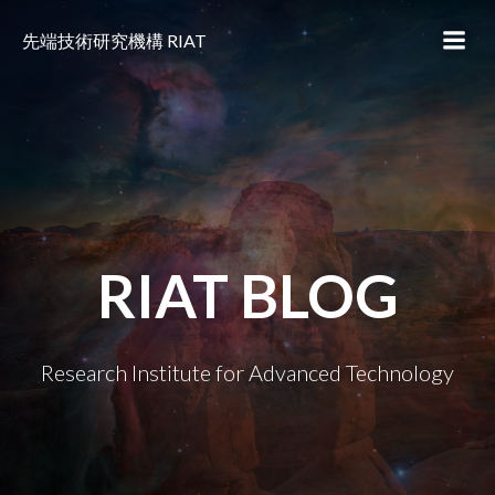
コ
ン
先端技術研究機構 RIAT
テ
ン
ツ
へ
ス
キ
ッ
プ
RIAT BLOG
Research Institute for Advanced Technology