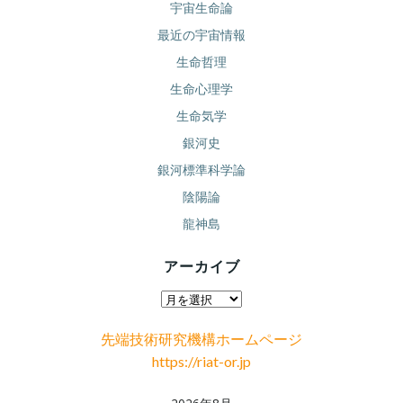
宇宙生命論
最近の宇宙情報
生命哲理
生命心理学
生命気学
銀河史
銀河標準科学論
陰陽論
龍神島
アーカイブ
ア
ー
先端技術研究機構ホームページ
カ
https://riat-or.jp
イ
ブ