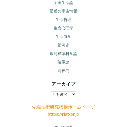
宇宙生命論
最近の宇宙情報
生命哲理
生命心理学
生命気学
銀河史
銀河標準科学論
陰陽論
龍神島
アーカイブ
ア
ー
先端技術研究機構ホームページ
カ
https://riat-or.jp
イ
ブ