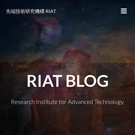
コ
ン
先端技術研究機構 RIAT
テ
ン
ツ
へ
ス
キ
ッ
プ
RIAT BLOG
Research Institute for Advanced Technology