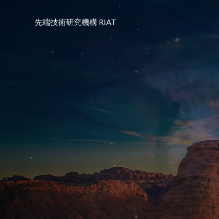
コ
ン
先端技術研究機構 RIAT
テ
ン
ツ
へ
ス
キ
ッ
プ