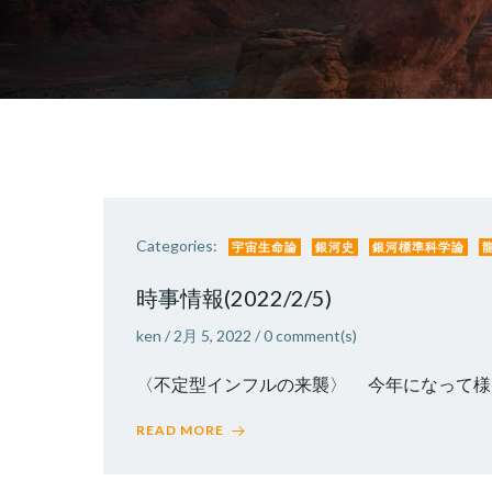
Categories:
宇宙生命論
銀河史
銀河標準科学論
時事情報(2022/2/5)
ken
/
2月 5, 2022
/
0
comment(s)
〈不定型インフルの来襲〉 今年になって様々
READ MORE