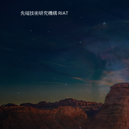
コ
ン
先端技術研究機構 RIAT
テ
ン
ツ
へ
ス
キ
ッ
プ