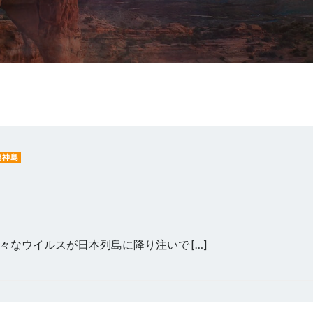
龍神島
なウイルスが日本列島に降り注いで […]