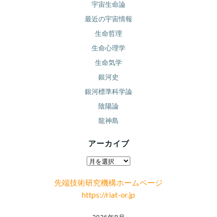
宇宙生命論
最近の宇宙情報
生命哲理
生命心理学
生命気学
銀河史
銀河標準科学論
陰陽論
龍神島
アーカイブ
ア
ー
先端技術研究機構ホームページ
カ
https://riat-or.jp
イ
ブ