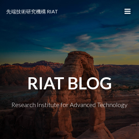
コ
ン
先端技術研究機構 RIAT
テ
ン
ツ
へ
ス
キ
ッ
プ
RIAT BLOG
Research Institute for Advanced Technology