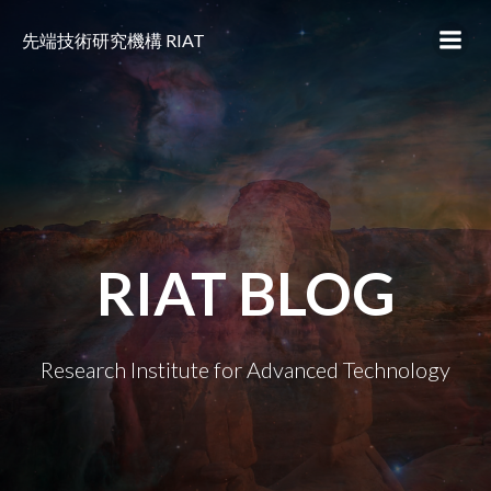
コ
ン
先端技術研究機構 RIAT
テ
ン
ツ
へ
ス
キ
ッ
プ
RIAT BLOG
Research Institute for Advanced Technology