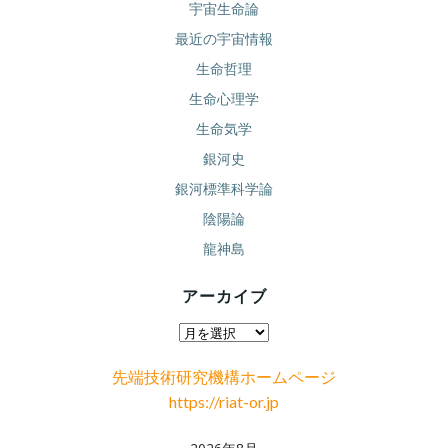
宇宙生命論
最近の宇宙情報
生命哲理
生命心理学
生命気学
銀河史
銀河標準科学論
陰陽論
龍神島
アーカイブ
ア
ー
先端技術研究機構ホームページ
カ
https://riat-or.jp
イ
ブ