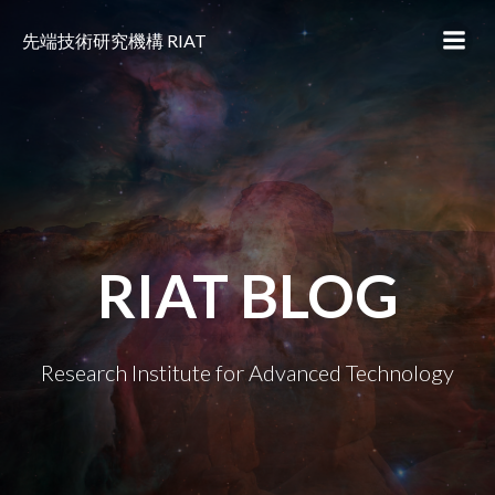
コ
ン
先端技術研究機構 RIAT
テ
ン
ツ
へ
ス
キ
ッ
プ
RIAT BLOG
Research Institute for Advanced Technology