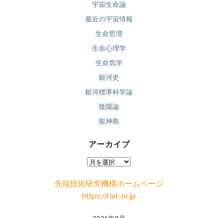
宇宙生命論
最近の宇宙情報
生命哲理
生命心理学
生命気学
銀河史
銀河標準科学論
陰陽論
龍神島
アーカイブ
ア
ー
先端技術研究機構ホームページ
カ
https://riat-or.jp
イ
ブ