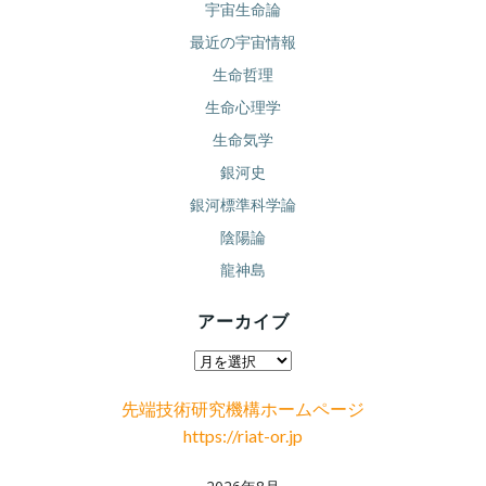
宇宙生命論
最近の宇宙情報
生命哲理
生命心理学
生命気学
銀河史
銀河標準科学論
陰陽論
龍神島
アーカイブ
ア
ー
先端技術研究機構ホームページ
カ
https://riat-or.jp
イ
ブ