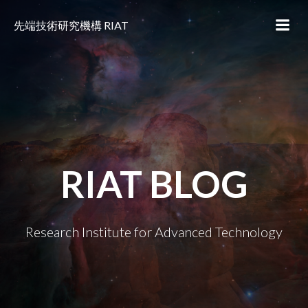
コ
ン
先端技術研究機構 RIAT
テ
ン
ツ
へ
ス
キ
ッ
プ
RIAT BLOG
Research Institute for Advanced Technology