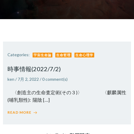
Categories:
宇宙生命論
生命哲理
生命心理学
時事情報(2022/7/2)
ken
/
7月 2, 2022
/
0
comment(s)
〈創造主の生命査定術(その３)〉 〈麒麟属性
(哺乳類性): 陽陰 […]
READ MORE