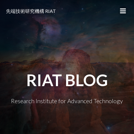
コ
ン
先端技術研究機構 RIAT
テ
ン
ツ
へ
ス
キ
ッ
プ
RIAT BLOG
Research Institute for Advanced Technology