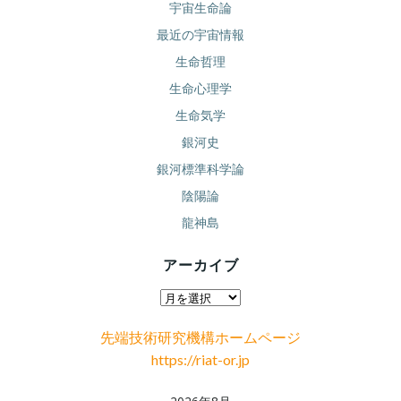
宇宙生命論
最近の宇宙情報
生命哲理
生命心理学
生命気学
銀河史
銀河標準科学論
陰陽論
龍神島
アーカイブ
ア
ー
先端技術研究機構ホームページ
カ
https://riat-or.jp
イ
ブ