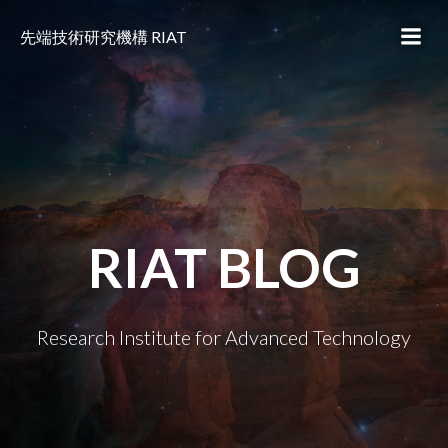
コ
ン
先端技術研究機構 RIAT
テ
ン
ツ
へ
ス
キ
ッ
プ
RIAT BLOG
Research Institute for Advanced Technology