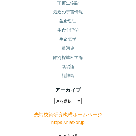
宇宙生命論
最近の宇宙情報
生命哲理
生命心理学
生命気学
銀河史
銀河標準科学論
陰陽論
龍神島
アーカイブ
ア
ー
先端技術研究機構ホームページ
カ
https://riat-or.jp
イ
ブ