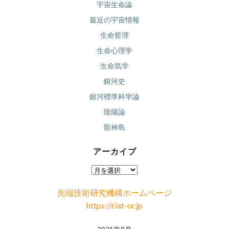
宇宙生命論
最近の宇宙情報
生命哲理
生命心理学
生命気学
銀河史
銀河標準科学論
陰陽論
龍神島
アーカイブ
ア
ー
先端技術研究機構ホームページ
カ
https://riat-or.jp
イ
ブ