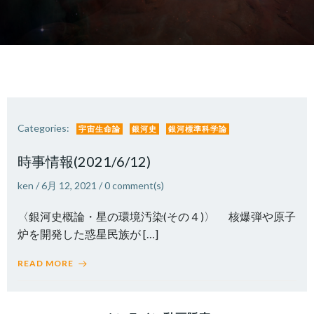
Categories:
宇宙生命論
銀河史
銀河標準科学論
時事情報(2021/6/12)
ken
/
6月 12, 2021
/
0
comment(s)
〈銀河史概論・星の環境汚染(その４)〉 核爆弾や原子
炉を開発した惑星民族が […]
READ MORE