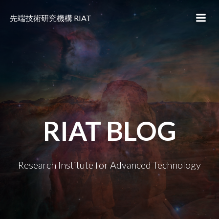
コ
ン
先端技術研究機構 RIAT
テ
ン
ツ
へ
ス
キ
ッ
プ
RIAT BLOG
Research Institute for Advanced Technology