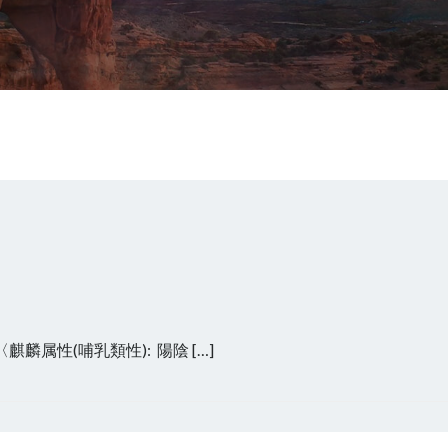
性(哺乳類性): 陽陰 […]