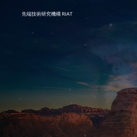
コ
ン
先端技術研究機構 RIAT
テ
ン
ツ
へ
ス
キ
ッ
プ