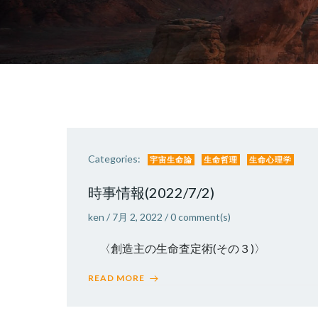
Categories:
宇宙生命論
生命哲理
生命心理学
時事情報(2022/7/2)
ken
/
7月 2, 2022
/
0
comment(s)
〈創造主の生命査定術(その３)〉 〈麒麟属
READ MORE