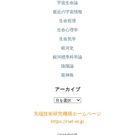
宇宙生命論
最近の宇宙情報
生命哲理
生命心理学
生命気学
銀河史
銀河標準科学論
陰陽論
龍神島
アーカイブ
ア
ー
先端技術研究機構ホームページ
カ
https://riat-or.jp
イ
ブ