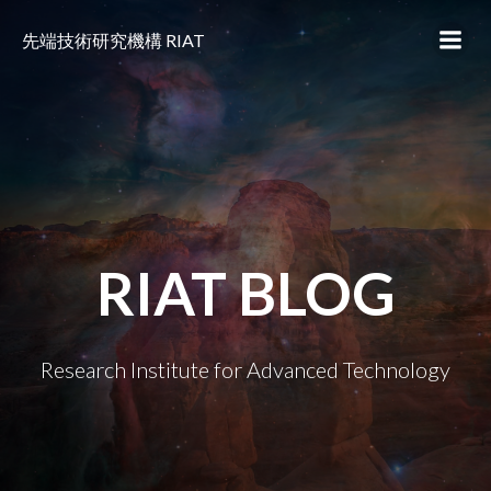
コ
ン
先端技術研究機構 RIAT
テ
ン
ツ
へ
ス
キ
ッ
プ
RIAT BLOG
Research Institute for Advanced Technology