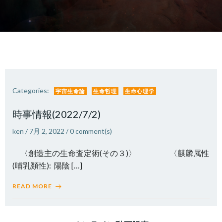
Categories:
宇宙生命論
生命哲理
生命心理学
時事情報(2022/7/2)
ken
/
7月 2, 2022
/
0
comment(s)
〈創造主の生命査定術(その３)〉 〈麒麟属性
(哺乳類性): 陽陰 […]
READ MORE