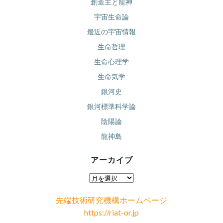
創造主と龍神
宇宙生命論
最近の宇宙情報
生命哲理
生命心理学
生命気学
銀河史
銀河標準科学論
陰陽論
龍神島
アーカイブ
ア
ー
先端技術研究機構ホームページ
カ
https://riat-or.jp
イ