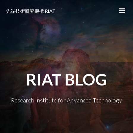
コ
ン
先端技術研究機構 RIAT
テ
ン
ツ
へ
ス
キ
ッ
プ
RIAT BLOG
Research Institute for Advanced Technology